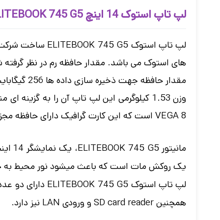
لپ تاپ استوک 14 اینچ HP ELITEBOOK 745 G5 پردازنده Ryzen5
های استوک می باشد. مقدار حافظه رم در نظر گرفته شده برای این لپ تاپ رم 8 گیگابایت از نوع DDR4 انتخا
مقدار حافظه جهت ذخیره سازی داده ها 256 گیگابایت از نوع SSD می باشد.
VEGA 8 است که این کارت گرافیک دارای حافظه‌ مجزا 1 گیگابایت از نوع DDR5 است.
یک روکش مات است که باعث میشود نور محیط به چش
همچنین SD card reader و ورودی LAN نیز دارد.