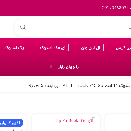
0
نی کیس
آل این وان
آی مک استوک
پک استوک
با جهان بازار
HP ELITE پردازنده Ryzen5
آگهی کاربران