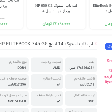
وک EliteBook 840 G4
لپ تاپ استوک HP 650 G1
پردازنده 7
پردازنده i5 نسل 4
,000
مان
26,090,000
تومان
0,000
لپ تاپ استوک 14 اینچ HP ELITEBOOK 745 G5 پردازنده Ryzen5
وک
ابعاد
سازنده پردازنده
نوع حافظه رم
17x326x234 میلی
AMD
DDR4
متر
ظرفیت حافظه رم
قابلیت ارتقا رم
ظرفیت حافظه داخلی
8 گیگابایت
✔️
256 گیگابایت
نوع حافظه داخلی
قابلیت ارتقا حافظه
سازنده و مدل کارت گر
افیک
AMD VEGA 8
✔️
SSD