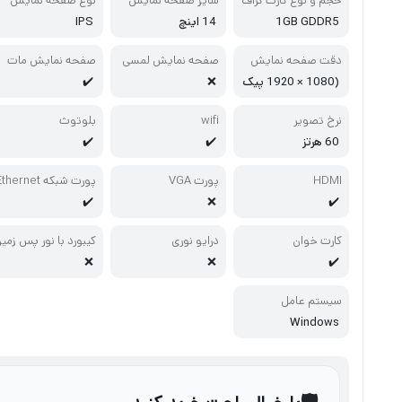
حجم و نوع کارت گراف
سایز صفحه نمایش
نوع صفحه نمایش
یک
1GB GDDR5
14 اینچ
IPS
دقت صفحه نمایش
صفحه نمایش لمسی
صفحه نمایش مات
(1080 × 1920 پیک
❌
✔️
سل) Full HD
نرخ تصویر
wifi
بلوتوث
60 هرتز
✔️
✔️
HDMI
پورت VGA
پورت شبکه Ethernet
✔️
❌
✔️
کارت خوان
درایو نوری
کیبورد با نور پس زمی
ه
❌
❌
✔️
سیستم عامل
Windows