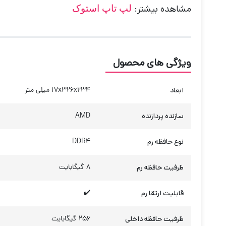
مشاهده بیشتر:
لپ تاپ استوک
ویژگی های محصول
ابعاد
17x326x234 میلی متر
سازنده پردازنده
AMD
نوع حافظه رم
DDR4
ظرفیت حافظه رم
8 گیگابایت
قابلیت ارتقا رم
✔️
ظرفیت حافظه داخلی
256 گیگابایت