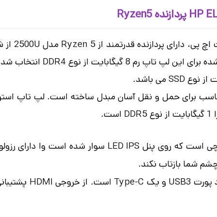
ب شده است که تا 32 گیگابایت قابلیت ارتقا دارد.
م شما بازتاب نکند.
لپ تاپ استوک 745 G5