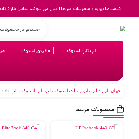
قیمت‌ها بروزه و سفارشات سریعا ارسال می شوند. تماس خارج تایم 9123463023
لپ تاپ استوک
مانیتور استوک
می
لپ تاپ استوک 14 اینچ BOOK 745 G5
جهان بازار
لپ تاپ و تبلت استوک
لپ تاپ استوک
محصولات مرتبط