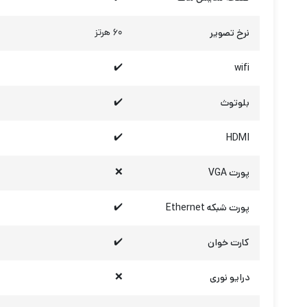
نرخ تصویر
60 هرتز
✔️
wifi
بلوتوث
✔️
✔️
HDMI
پورت VGA
❌
پورت شبکه Ethernet
✔️
کارت خوان
✔️
درایو نوری
❌