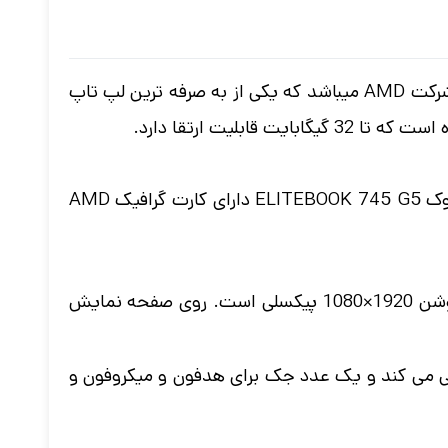
لپ تاپ استوک ELITEBOOK 745 G5 ساخت شرکت اچ پی، دارای پردازنده قدرتمند از Ryzen 5 مدل 2500U از شرکت AMD میباشد که یکی از به صرفه ترین لپ تاپ
وزن 1.53 کیلوگرمی این لپ تاپ آن را به گزینه ای مناسب برای حمل و نقل آسان مبدل ساخته است. لپ تاپ استوک ELITEBOOK 745 G5 دارای کارت گرافیک AMD
مانیتور ELITEBOOK 745 G5، یک نمایشگر 14 اینچی است که روی پنل LED IPS سوار شده است وا دارای رزولوشن 1920×1080 پیکسلی است. روی صفحه نمایش
ELITEBOOK  دارای دو عدد پورت USB3 و یک Type-C است. از خروجی HDMI پشتیبانی می کند و یک عدد جک برای هدفون و میکروفون و