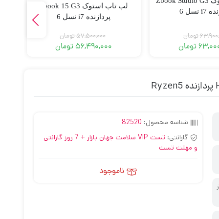
لپ تاپ استوک Zbook Studio G3
لپ تاپ استوک Zbook 15 G3
i نسل 6
پردازنده i7 نسل 6
63,900
تومان
57,500,000
تومان
63,00
تومان
56,490,000
تومان
شناسه محصول:
82520
گارانتی:
تست VIP سلامت جهان بازار + 7 روز گارانتی
و مهلت تست
ناموجود