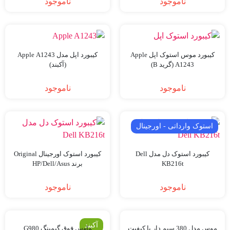
ناموجود
ناموجود
کیبورد موس استوک اپل Apple
کیبورد اپل مدل Apple A1243
A1243 (گرید B)
(آکبند)
ناموجود
ناموجود
استوک وارداتی - اورجینال
کیبورد استوک دل مدل Dell
کیبورد استوک اورجینال Original
KB216t
برند HP/Dell/Asus
ناموجود
ناموجود
آکبند
موس مدل 380 سیم دار با کیفیت
ماوس فوق گیمینگ G980