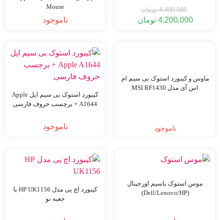
Mouse
4,400,000
تومان
4,200,000
تومان
ناموجود
قیمت
قیمت
فعلی:
اصلی:
4,200,000 تومان.
4,400,000 تومان
بود.
ماوس و کیبورد استوک بی سیم ام
اس آی مدل MSI RF1430
کیبورد استوک بی سیم اپل Apple
A1644 + برچسب حروف فارسی
ناموجود
ناموجود
موس استوک باسیم اورجینال
کیبورد اچ پی مدل HP UK1156 با
(Dell/Lenovo/HP)
جعبه نو