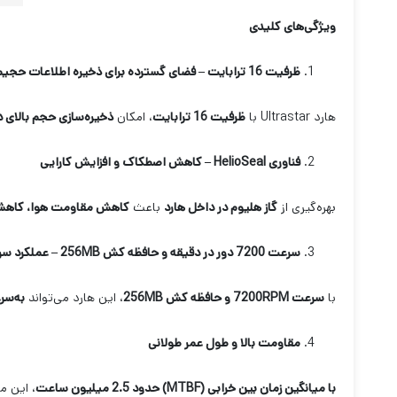
ویژگی‌های کلیدی
ظرفیت 16 ترابایت – فضای گسترده برای ذخیره اطلاعات حجیم
هارد Ultrastar با
ظرفیت 16 ترابایت
، امکان
ذخیره‌سازی حجم بالای دا
فناوری
HelioSeal –
کاهش اصطکاک و افزایش کارایی
بهره‌گیری از
گاز هلیوم در داخل هارد
باعث
کاهش مقاومت هوا، کاهش 
سرعت 7200 دور در دقیقه و حافظه کش 256
MB –
عملکرد سری
با
سرعت 7200
RPM
و حافظه کش 256
MB
، این هارد می‌تواند
به‌سر
مقاومت بالا و طول عمر طولانی
با میانگین زمان بین خرابی
(MTBF)
حدود 2.5 میلیون ساعت
، این م