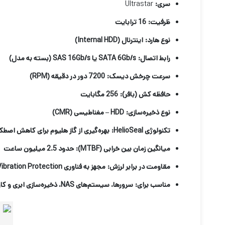
سری
:
Ultrastar
ظرفیت
:
16
ترابایت
نوع هارد
:
اینترنال
(Internal HDD)
رابط اتصال
:
SATA 6Gb/s
یا
SAS 16Gb/s (
بسته به مدل
)
سرعت چرخش دیسک
:
7200
دور در دقیقه
(RPM)
حافظه کش (بافر)
:
256
مگابایت
نوع ذخیره‌سازی
:
HDD –
مغناطیسی
(CMR)
تکنولوژی
HelioSeal:
بهره‌گیری از گاز هلیوم برای کاهش اصط
میانگین زمان بین خرابی
(MTBF):
حدود 2.5 میلیون ساعت
مقاومت در برابر لرزش
:
مجهز به فناوری
Vibration Protection
مناسب برای
:
سرورها، سیستم‌های
NAS
، ذخیره‌سازی ابری و ک