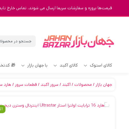
قیمت‌ها بروزه و سفارشات سریعا ارسال می شوند. تماس خارج تایم 9123463023
کالای استوک
کالای آکبند
با جهان بازار
🎁 کدتخ
جهان بازار
محصولات
آکبند
سرور آکبند
قطعات سرور
هارد سر
آک