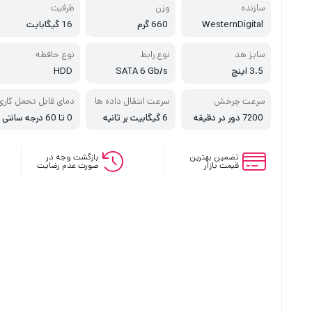
سازنده
وزن
ظرفیت
WesternDigital
660 گرم
16 گیگابایت
سایز هد
نوع رابط
نوع حافظه
3.5 اینچ
SATA 6 Gb/s
HDD
سرعت چرخش
سرعت انتقال داده ها
دمای قابل تحمل کاری
7200 دور در دقیقه
6 گیگابیت بر ثانیه
0 تا 60 درجه سانتی
گراد
تضمین بهترین
بازگشت وجه در
قیمت بازار
صورت عدم رضایت