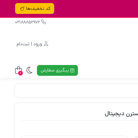
کد تخفیف‌ها
02188852972
ورود | ثبت‌نام
پیگیری سفارش
0