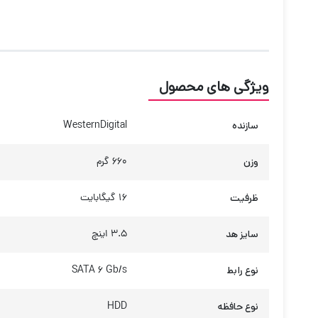
ویژگی های محصول
سازنده
WesternDigital
وزن
660 گرم
ظرفیت
16 گیگابایت
سایز هد
3.5 اینچ
نوع رابط
SATA 6 Gb/s
نوع حافظه
HDD