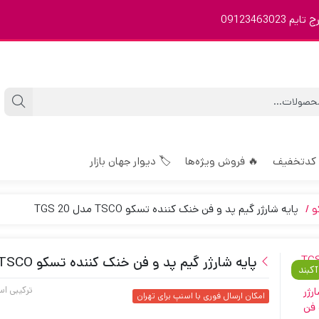
09123463
 کدتخفیف
🔥 فروش ویژه‌ها
🏷️ دیوار جهان بازار
و
پایه شارژر گیم پد و فن خنک کننده تسکو TSCO مدل TGS 20
پایه شارژر گیم پد و فن خنک کننده تسکو TSCO مدل TGS 20
آکبند
ترکیبی اس
امکان ارسال فوری با اسنپ برای تهران