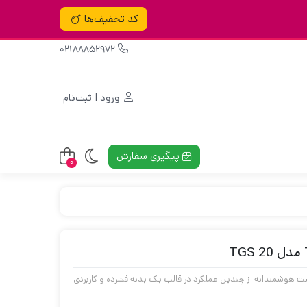
کد تخفیف‌ها
02188852972
ورود | ثبت‌نام
پیگیری سفارش
0
ت هوشمندانه از چندین عملکرد در قالب یک بدنه فشرده و کاربردی