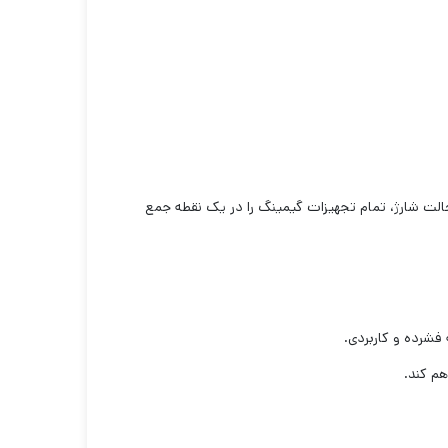
رلرهای PS5 را هم‌زمان و سریع شارژ می‌کند، بلکه با داشتن ۱۴ جای دیسک، نگهدارنده دو هدست، سه پورت USB و دو حالت شارژ، تمام تجهیزات گیمینگ را در یک نقطه جمع
هم کند.