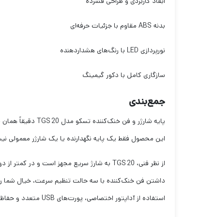
ابعاد کاربردی و طراحی فشرده
بدنه ABS مقاوم با جزئیات حرفه‌ای
نورپردازی LED با رنگ‌های هشداردهنده
سازگاری کامل با دکور گیمینگ
جمع‌بندی
پایه شارژر و فن خنک‌کننده تسکو مدل TGS 20 دقیقاً همان چیزی‌ست که جای خالی‌اش در کنار PS5 شما احساس می‌شد.
این محصول فقط یک پایه نگهدارنده یا یک شارژر معمولی نیست
از نظر فنی، TGS 20 به شارژ سریع مجهز است و در کمتر از دو ساعت، دو کنترلر را به‌صورت هم‌زمان شارژ می‌کند.
داشتن فن خنک‌کننده با سه حالت تنظیم سرعت، خیال شما را 
استفاده از آداپتور اختصاصی، پورت‌های USB متعدد و حفاظت‌های چندلایه امنیتی، آن را به گزینه‌ای قابل اطمینان برای مصرف روزانه تبدیل کرده است.