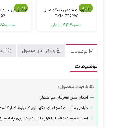
آکبند
آکبند
کیبورد و ماوس تسکو مدل
692
TKM 7022W
2,430,000
تومان
750,000
ویژگی های محصول
نظرا
توضیحات
توضیحات
نقاط قوت محصول:
امکان شارژ همزمان دو کنترلر
طراحی مرتب و کم‌جا برای نگهداری کنترلرها کنار کنسو
استفاده ساده؛ فقط با قرار دادن دسته روی پایه شارژ