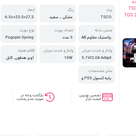
برند
رنگ
ابعاد
TSCO
مشکی _ سفید
27.3×23.5×6.5c
m
جنس بدنه
تعداد پورت
نوع پورت
پلاستیک مقاوم AB
5 عدد
Pogopin Spring
Pin
S
ولتاز و شدت حریان
ولتاژ و شدت جریان
اقلام همراه
ورودی
خروجی
5.1V/2.0A Adapt
10W
آویز هدفون، کابل
or: 5V/2A
شارژ
سایر مشخصات
پایه کنسول PS5 و
سازمان دهنده لوازم
جانبی، دارای فن خن
ک کننده برای PS5،
تضمین بهترین
بازگشت وجه در
قیمت بازار
صورت عدم رضایت
دارای قابلیت شارژ
سریع گیم‌پدها، دارا
ی قابلیت شارژ همز
مان دو گیم‌پد، دارا
ی کلید لمسی برای
خاموش/روشن کرد
ن فن خنک کننده،