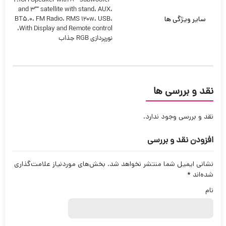
"2.1CH Speaker with 8"" subwoofer
and 3"" satellite with stand، AUX،
سایر ویژگی ها
BT5.0، FM Radio، RMS 120w، USB،
With Display and Remote control،
نورپردازی RGB جذاب
نقد و بررسی ها
نقد و بررسی وجود ندارد.
افزودن نقد و بررسی
نشانی ایمیل شما منتشر نخواهد شد.
بخش‌های موردنیاز علامت‌گذاری
شده‌اند
*
نام