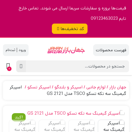
قیمت‌ها بروزه و سفارشات سریعا ارسال می شوند. تماس خارج
تایم 09123463023
کد تخفیف‌ها
|
0
جهان بازار
لوازم جانبی
اسپیکر و بلندگو
اسپیکر تسکو
اسپیکر
گیمینگ سه تکه تسکو TSCO مدل GS 2121
آکبند