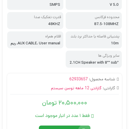
SMPS
V 5.0
محدوده فرکانس
قدرت تفکیک صدا
48KHZ
87.5-108MHZ
پشتیبانی فاصله یا حداکثر برد بلند
اقلام همراه
گو
10m
AUX CABLE، User manual، ریم
وت کنترل
سایر ویژگی ها
"2.1CH Speaker with 8"" sub
woofer and 3"" satellite with
stand، AUX، BT5.0، FM Radio،
شناسه محصول:
RMS 120w، USB، With Displa
62933657
y and Remote control، نورپرداز
گارانتی:
گارانتی 12 ماهه توسن سیستم
ی RGB جذاب
20,500,000
تومان
فقط 1 عدد در انبار موجود است