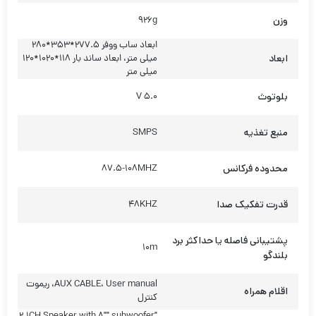
وزن
926g
ابعاد ساب ووفر 277.5*353*280
ابعاد
میلی متر، ابعاد ساند بار 118*1020*120
میلی متر
بلوتوث
V 5.0
منبع تغذیه
SMPS
محدوده فرکانس
87.5-108MHZ
قدرت تفکیک صدا
48KHZ
پشتیبانی فاصله یا حداکثر برد
10m
بلندگو
AUX CABLE، User manual، ریموت
اقلام همراه
کنترل