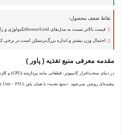
نقاط ضعف محصول:
قیمت بالاتر نسبت به مدل‌های Bronze/Goldتکنولوژی و راندمان بالا معمولاً هزینه بیشتری دارد
احتمال وزن بیشتر و اندازه بزرگ‌ترممکن است در برخی 
مقدمه معرفی منبع تغذیه ( پاور )
در دنیای سخت‌افزار کامپیوتر، قطعاتی مانند
پردازنده (CPU)
و
کارت 
پیچیده‌ای روشن نمی‌شود: «منبع تغذیه» یا همان پاور (Power Supply Unit – PSU). ( منبع تغذیه 1000 وات فاطر Fater مدل FP-P1000 PLATINUM )