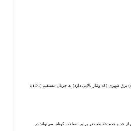
، همان‌طور که از نامش پیداست، مسئول تامین انرژی الکتریکی تمام اجزای کامپیوتر است. وظیفه اصلی پاور، تبدیل جریان متناوب (AC) برق شهری (که ولتاژ بالایی دارد) به جریان مستقیم (DC) با
 گران‌ترین قطعات دنیا را خریده‌اید، اما آن‌ها را به یک منبع تغذیه بی‌کیفیت متصل کرده‌اید. نوسانات ولتاژ، «ریپل» (Ripple) بیش از حد و عدم حفاظت در برابر اتصالات کوتاه، می‌تواند در