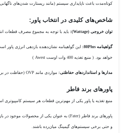
کوتاه‌مدت باعث ناپایداری سیستم (مانند ریستارت شدن‌های ناگها
شاخص‌های کلیدی در انتخاب پاور:
توان خروجی (Wattage):
باید با توجه به مجموع مصرف قطعات انت
گواهینامه 80Plus:
خواهد بود. ( منبع تغذیه 400 وات اوست Awest )
مدارها و استانداردهای حفاظتی:
مواردی مانند OVP (حفاظت در برابر ولتاژ بیش از حد)، OPP (حفاظت در برابر توان بیش از حد) و SCP (حفاظت در برابر اتصال کوتاه) برای ایمنی سیستم ضروری هستند.
پاورهای برند فاطر
منبع تغذیه یا پاور یکی از مهم‌ترین قطعات هر سیستم کامپیوتری اس
پاورهای برند فاطر (Fater) به عنوان یکی از م
و حتی برخی سیستم‌های گیمینگ میان‌رده باشند.