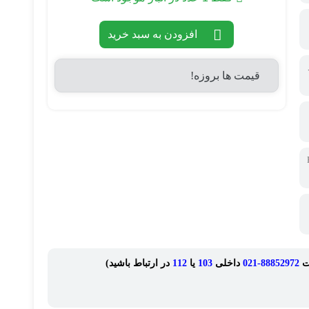
افزودن به سبد خرید
قیمت ها بروزه!
P-
ت
88852972-021
داخلی
103
یا
112
در ارتباط باشید)