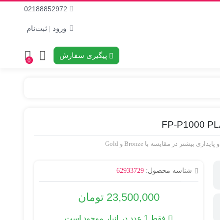
02188852972
ورود | ثبت‌نام
پیگیری سفارش
0
شناسه محصول:
62933729
23,500,000
تومان
فقط 1 عدد در انبار موجود است