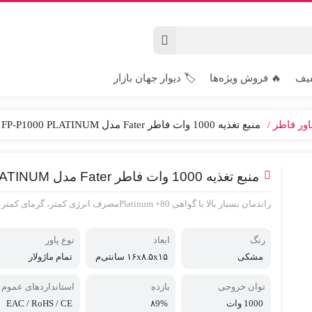
فیف
🔥 فروش ویژه‌ها
🏷️ دیوار جهان بازار
اور فاطر
منبع تغذیه 1000 وات فاطر Fater مدل FP-P1000 PLATINUM
منبع تغذیه 1000 وات فاطر Fater مدل FP-P1000 PLATINUM
راندمان بسیار بالا با گواهی 80+ Platinumمصرف انرژی کمتر، گرمای کمتر و پایداری بیشتر در مقایسه با Bronze و Gold
رنگ
ابعاد
نوع پاور
مشکی
۱۶x۸.۵x۱۵ سانتی‌م
تمام ماژولار
تر
توان خروجی
بازده
استانداردهای عموم
ی
1000 وات
۸9%
EAC / RoHS / CE