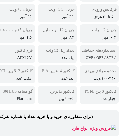
فرکانس ورودی
جریان 3.3+ ولت
جریان 5+ ولت
۵۰ تا ۶۰ هرتز
20 آمپر
20 آمپر
جریان 12- ولت
جریان 12+ ولت اول
جریان 5+ ولت استند
بای
۰.۳ آمپر
۸۳ آمپر
۲.۵ آمپر
استانداردهای حفاظت
تعداد ریل 12 ولت
فرم فاکتور
ی
OVP / OPP / SCP /
یک عدد
ATX12V
OCP / UVP / OTP /
NLO / SIP / OLP / B
محدوده ولتاژ ورودی
کانکتور 4+4 پین E-A
کانکتور 2+6 پین CI
OP
E
TX / ATX
۱۰۰-۲۴۰ ولت
یک عدد
هفت عدد
کانکتور 6 پین PCI-E
کانکتور مادربرد
گواهینامه 80PLUS
چهار عدد
۲۰+۴ پین
Platinum
(برای مشاوره ی خرید و یا خرید تعداد با شماره شرک