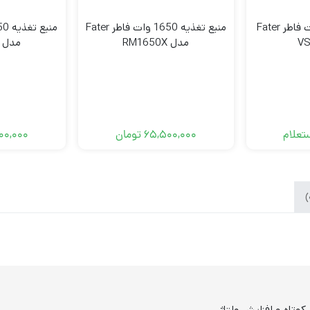
منبع تغذیه 600 وات فاطر Fater
منبع تغذیه 1650 وات فاطر Fater
مدل RM1650X
مدل TX1250M
تعلام
65,500,000
تومان
00,000
کوتاه و افزایش ولتاژ