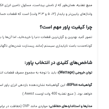
منبع تغذیه
ولتاژهای پایین‌تر و پایدار (۱۲، ۵ و ۳.۳ ولت) است که قطعات حساس کامپیوتر بتوانند با آن کار کنند.
چرا کیفیت پاور مهم است؟
کوتاه‌مدت باعث ناپایداری سیستم (مانند ریستارت شدن‌های ناگه
شاخص‌های کلیدی در انتخاب پاور:
توان خروجی (Wattage):
باید با توجه به مجموع مصرف قطعات انت
گواهینامه 80Plus:
خواهد بود. ( منبع تغذیه 400 وات اوست Awest )
مدارها و استانداردهای حفاظتی:
مواردی مانند OVP (حفاظت در برابر ولتاژ بیش از حد)، OPP (حفاظت در برابر توان بیش از حد) و SCP (حفاظت در برابر اتصال کوتاه) برای ایمنی سیستم ضروری هستند.