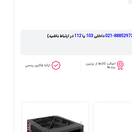
88852972-02
داخلی
103
یا
112
در ارتباط باشید)
اصالت کالاها از برترین
ارائه فاکتور رسمی
برندها