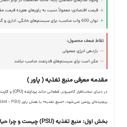
قیمت اقتصادی: معمولاً نسبت به پاورهای هم‌رده قیمت مقرو
توان 600 وات مناسب: برای سیستم‌های خانگی، اداری و گیمینگ میان‌رده کافی است
نقاط ضعف محصول:
بازدهی انرژی معمولی
مکن است برای سیستم‌های قدرتمند مناسب نباشد
مقدمه معرفی منبع تغذیه ( پاور )
در دنیای سخت‌افزار کامپیوتر، قطعاتی مانند
پردازنده (CPU)
و
کارت گر
پیچیده‌ای روشن نمی‌شود: «منبع تغذیه» یا همان پاور (Power Supply Unit – PSU). (منبع تغذیه 700 وات فاطر Fater مدل VS700)
بخش اول: منبع تغذیه (PSU) چیست و چرا حیاتی است؟