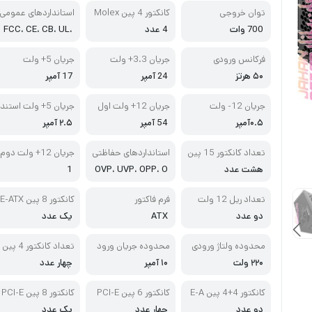
توان خروجی
کانکتور 4 پین Molex
استانداردهای عمومی
700 وات
4 عدد
FCC، CE، CB، UL،
cUL، cTUVus، TU
V، CCC، Wee
فرکانس ورودی
جریان 3.3+ ولت
جریان 5+ ولت
۵۰ هرتز
24 آمپر
17 آمپر
جریان 12- ولت
جریان 12+ ولت اول
جریان 5+ ولت استند
بای
۰.۵آمپر
54 آمپر
۲.۵ آمپر
تعداد کانکتور 15 پین
استانداردهای حفاظتی
جریان 12+ ولت دوم
SATA
هشت عدد
OVP، UVP، OPP، O
1
TP، SCP
تعداد ریل 12 ولت
فرم فاکتور
کانکتور 8 پین E-ATX
دو عدد
ATX
یک عدد
محدوده ولتاژ ورودی
محدوده جریان ورود
تعداد کانکتور 4 پین
ی
ATX
۲۲۰ ولت
۱۰ آمپر
چهار عدد
کانکتور 4+4 پین E-A
کانکتور 6 پین PCI-E
کانکتور 8 پین PCI-E
TX / ATX
دو عدد
چهار عدد
یک عدد