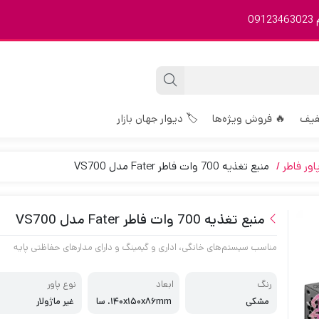
0
فیف
🔥 فروش ویژه‌ها
🏷️ دیوار جهان بازار
اور فاطر
منبع تغذیه 700 وات فاطر Fater مدل VS700
منبع تغذیه 700 وات فاطر Fater مدل VS700
مناسب سیستم‌های خانگی، اداری و گیمینگ و دارای مدارهای حفاظتی پایه
رنگ
ابعاد
نوع پاور
مشکی
۱۴۰x۱۵۰x۸۶mm، سا
غیر ماژولار
یز فن ۱۲۰ میلی‌متری