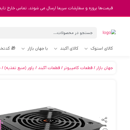
قیمت‌ها بروزه و سفارشات سریعا ارسال می شوند. تماس خارج تایم 9123463023
کالای استوک
کالای آکبند
با جهان بازار
🎁 کدتخ
جهان بازار
قطعات کامپیوتر
قطعات آکبند
پاور (منبع تغذیه)
پ