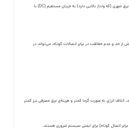
، همان‌طور که از نامش پیداست، مسئول تامین انرژی الکتریکی تمام اجزای کامپیوتر است. وظیفه اصلی پاور، تبدیل جریان متناوب (AC) برق شهری (که ولتاژ بالایی دارد) به جریان مستقیم (DC) با
رین و گران‌ترین قطعات دنیا را خریده‌اید، اما آن‌ها را به یک منبع تغذیه بی‌کیفیت متصل کرده‌اید. نوسانات ولتاژ، «ریپل» (Ripple) بیش از حد و عدم حفاظت در برابر اتصالات کوتاه، می‌تواند در
ی مثل White، Bronze، Gold و غیره). هرچه بازدهی بالاتر باشد، اتلاف انرژی به صورت گرما کمتر و هزینه‌ی برق مصرفی نیز کمتر