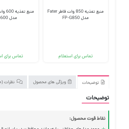
منبع تغذیه 850 وات فاطر Fater
مدل FP-G850
مدل VS600
تماس برای استعلام
تماس برای اس
ویژگی های محصول
نظرات (0)
توضیحات
توضیحات
نقاط قوت محصول:
وجود مدارهای حفاظتی پایه: مانند محافظت در برابر اتصال 