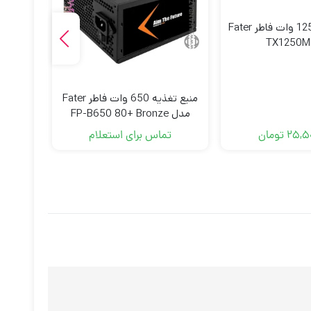
منبع تغذیه 1250 وات فاطر Fater
مد
منبع تغذیه 650 وات فاطر Fater
مدل FP-B650 80+ Bronze
25,5
تومان
ت
تماس برای استعلام