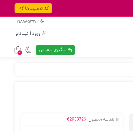
کد تخفیف‌ها
02188852972
ورود | ثبت‌نام
پیگیری سفارش
0
شناسه محصول:
62933726