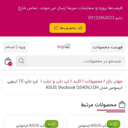
قیمت‌ها بروزه و سفارشات سریعا ارسال می شوند. تماس خارج
تایم 09123463023
کد تخفیف‌ها
|
0
جهان بازار
محصولات
آکبند
لپ تاپ و تبلت
لپ تاپ 15 اینچی
ایسوس مدل ASUS Vivobook Q540VJ DH
محصولات مرتبط
آکبند
آکبند
لپ تاپ ASUS ایسوس
لپ تاپ ASUS ایسوس