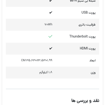
شبکه بی سیم Wi-Fi
✔️
پورت USB
✔️
ظرفیت باتری
70Wh
پورت Thunderbolt
پورت HDMI
✔️
ابعاد
CM 35.63×23.53×1.99
وزن
1.8 کیلوگرم
نقد و بررسی ها