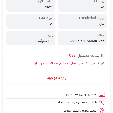
پورت USB
ظرفیت باتری
70Wh
✔️
پورت Thunderbolt
پورت HDMI
دارد
✔️
ابعاد
وزن
CM 35.63×23.53×1.99
1.8 کیلوگرم
شناسه محصول:
111822
گارانتی:
گارانتی اصلی / دارای ضمانت جهان بازار
ناموجود
تضمین بهترین قیمت بازار
بازگشت وجه در صورت عدم رضایت
اصالت کالاها از برترین برندها