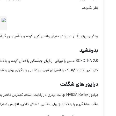
نظر بگیرید.
رهگیری پرتو رفتار نور را در دنیای واقعی کپی کرده و واقعی‏ترین گرافی
بدرخشید
SOECTRA 2.0
مسیر را نورانی، رنگ‏های چشمگیر را فعال کرده و با 
کنید.این کارت گرافیک با لامپ‏های قوی، روشنایی و رنگ‏های روان و فع
درایور های شگفت
درایور
NVIDIA Reflex
نهایت برتری در رقابت است. کمترین تاخیر زم
دقت هدف‏گیری را با تکنولوژی‏های انقلابی کاهش تاخیر، افزایش دهید