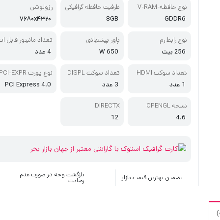
نوع حافظه-V-RAM
ظرفیت حافظه گرافیکی
رزولوشن
۷۶۸۰x۴۳۲۰
8GB
GDDR6
نوع رابط رم
پاور پیشنهادی
تعداد مانیتور قابل ات
صال
256 بیت
650 W
4 عدد
تعداد سوکت HDMI
تعداد سوکت DISPL
نوع پورت PCI-EXPR
ESS
AY
1 عدد
3 عدد
PCI Express 4.0
نسخه OPENGL
DIRECTX
12
4.6
بازگشت وجه در صورت عدم
تضمین بهترین قیمت بازار
رضایت