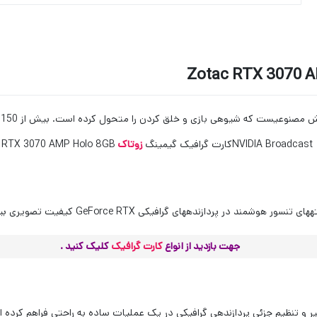
عی‏ست که شیوه‏ی بازی و خلق کردن را متحول کرده است. بیش از 150 بازی و برنامه از
NVIDIA Broadcas
کارت گرافیک گیمینگ
زوتاک
RTX 3070 AMP Holo 8GB استفاده می‏کند.
‏های تنسور هوشمند در پردازنده‏های گرافیکی
GeForce RTX
کیفیت تصویری بی‏رق
جهت بازدید از انواع
کارت گرافیک
کلیک کنید .
غییر و تنظیم جزئی پردازنده‏ی گرافیکی در یک عملیات ساده به راحتی فراهم کرده