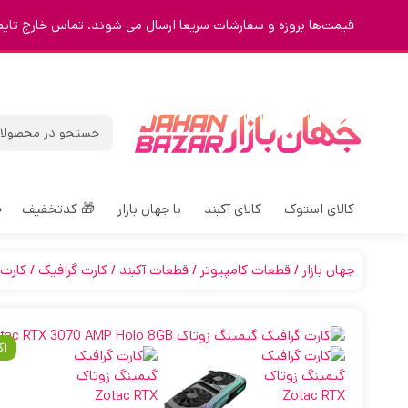
قیمت‌ها بروزه و سفارشات سریعا ارسال می شوند. تماس خارج تایم 9123463023
کالای استوک
کالای آکبند
با جهان بازار
🎁 کدتخفیف
جهان بازار
قطعات کامپیوتر
قطعات آکبند
کارت گرافیک
کارت گ
اک