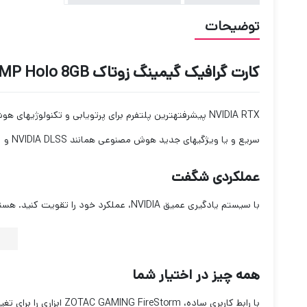
توضیحات
کارت گرافیک گیمینگ زوتاک Zotac RTX 3070 AMP Holo 8GB
NVIDIA RTX
پیشرفته‏ترین پلتفرم برای پرتویابی و تکنولوژی‏های هوش مصنو
سریع و یا ویژگی‏های جدید هوش مصنوعی همانند
NVIDIA DLSS
و
t
عملکردی شگفت
با سیستم یادگیری عمیق
NVIDIA
، عملکرد خود را تقویت کنید. هسته
همه چیز در اختیار شما
با رابط کاربری ساده،
ZOTAC GAMING FireStorm
ابزاری را برای ت