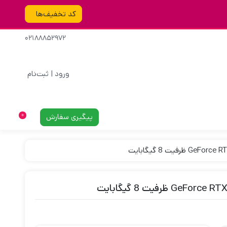
کد تخفیف‌ها
02188852972
ورود | ثبت‌نام
پیگیری سفارش
0