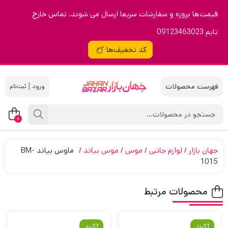
قیمت‌ها بروزه و سفارشات سریعا ارسال می شوند. تماس خارج
تایم 09123463023
کد تخفیف‌ها
|
0
جهان بازار
لوازم جانبی
موس
موس بیاند
ماوس بیاند BM-
1015
محصولات مرتبط
آکبند
آکبند