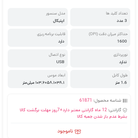
تعداد کلید ها
مدل سنسور
3 عدد
اپتیکال
حداکثر میزان دقت (DPI)
قابلیت برنامه ریزی
1600
دارد
نورپردازی
نوع اتصال
ندارد
USB
طول کابل
ابعاد موس
1.6 متر
۳۸.۱×۵۸.۱×۱۰۳.۶ میلی‌متر
شناسه محصول:
61871
گارانتی:
12 ماه گارانتی معتبر دارد+7روز مهلت برگشت کالا
بشرط عدم باز شدن جعبه کالا
ناموجود