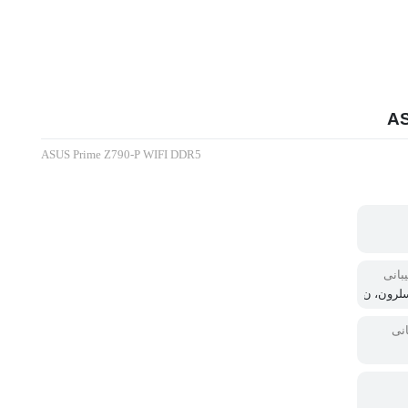
ASUS Prime Z790-P WIFI DDR5
یبانی
 سلرون، ن
ده‌های سری
سل 13 پردازنده‌ها
انی