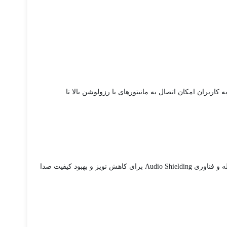
ربرد با چهار اسلات PCIe، امکان نصب کارت‌های گرافیک، صدا، شبکه و غیره را فراهم می‌کند و با درگاه‌های تصویر DisplayPort 1.4 و HDMI 2.1، به کاربران امکان اتصال به مانیتور‌های با رزولوشن بالا تا
صدای با کیفیت و کارآمدی نیز در مادربرد ایسوس ASUS Prime Z790-P WIFI DDR5 تضمین شده است؛ تراشه صدا Realtek با پشتیبانی از صدای 7.1 کاناله و فناوری Audio Shielding برای کاهش نویز و بهبود کیفیت صدا