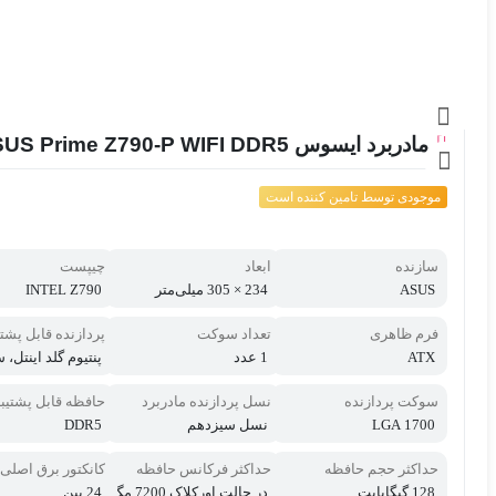
مادربرد ایسوس ASUS Prime Z790-P WIFI DDR5
موجودی توسط تامین کننده است
سازنده
ابعاد
چیپست
ASUS
234 × 305 میلی‌متر
INTEL Z790
فرم ظاهری
تعداد سوکت
پردازنده‌ قابل پشت
ATX
1 عدد
پنتیوم گلد اینتل،
سل 12 پردازن
Core، ن
سوکت پردازنده
نسل پردازنده مادربرد
حافظه قابل پشتیب
ی سری Core
LGA 1700
نسل سیزدهم
DDR5
حداکثر حجم حافظه
حداکثر فرکانس حافظه
کانکتور برق اصلی
128 گیگابایت
در حالت اورکلاک 7200 مگ
24 پین