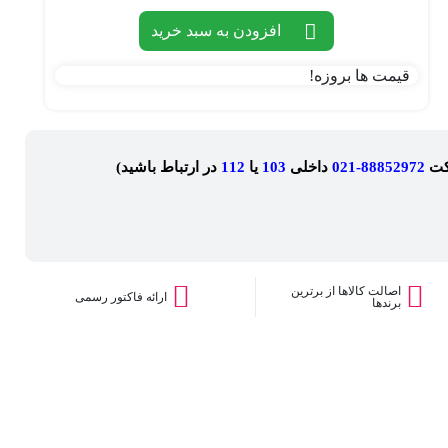
افزودن به سبد خرید
قیمت ها بروزه!
کت
88852972-021
داخلی
103
یا
112
در ارتباط باشید)
اصالت کالاها از برترین
ارائه فاکتور رسمی
برندها