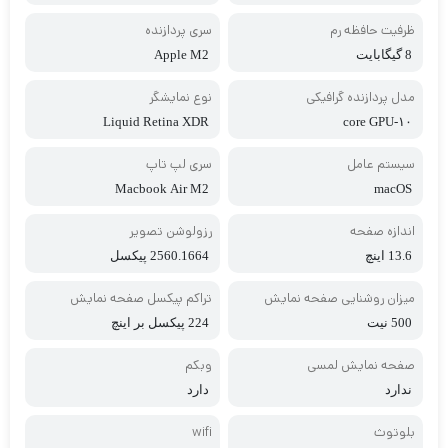
ظرفیت حافظه رم
سری پردازنده
8 گیگابایت
Apple M2
مدل پردازنده گرافیکی
نوع نمایشگر
Liquid Retina XDR
۱۰‑core GPU
سیستم عامل
سری لپ تاپ
Macbook Air M2
macOS
اندازه صفحه
رزولوشن تصویر
13.6 اینچ
2560.1664 پیکسل
میزان روشنایی صفحه نمایش
تراکم پیکسل صفحه نمایش
500 نیت
224 پیکسل بر اینچ
صفحه نمایش لمسی
وبکم
ندارد
دارد
بلوتوث
wifi