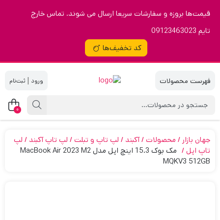
قیمت‌ها بروزه و سفارشات سریعا ارسال می شوند. تماس خارج
تایم 09123463023
کد تخفیف‌ها
|
0
جهان بازار
محصولات
آکبند
لپ تاپ و تبلت
لپ تاپ آکبند
لپ
تاپ اپل
مک بوک 15.3 اینچ اپل مدل MacBook Air 2023 M2
MQKV3 512GB