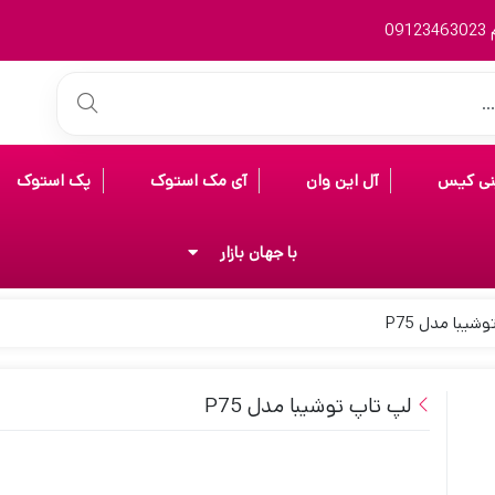
0
نی کیس
آل این وان
آی مک استوک
پک استوک
با جهان بازار
یبا مدل P75
لپ تاپ توشیبا مدل P75