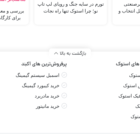
رصنعتی
تورم در سایه جنگ و رویای لپ تاپ
 انتخاب و
نو؛ چرا استوک تنها راه نجات
بررسی و معر
است؟
برای کارگاه
بازگشت به بالا
 های استوک
پرفروش‌ترین های آکبند
ستوک
اسمبل سیستم گیمینگ
 استوک
خرید کیبورد گیمینگ
فیک استوک
خرید مادربرد
مک
خرید مانیتور
ستوک