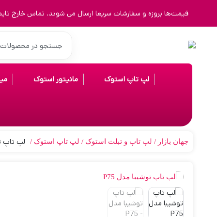
قیمت‌ها بروزه و سفارشات سریعا ارسال می شوند. تماس خارج تایم 9123463023
لپ تاپ استوک
مانیتور استوک
می
لپ تاپ توش
جهان بازار
لپ تاپ و تبلت استوک
لپ تاپ استوک