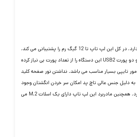
در این دستگاه 4 گیگابایت رم از نوع DDR4 قرار داده شده است، یک اسلات دیگر هم خالی است که تا 8 گیگابایت قابلیت ارتقا دارد. در کل این لپ تاپ تا 12 گیگ رم را پشتیبانی می کند.
کارت گرافیک این لپ تاپ ایسوس از نوع یکپارچه می باشد که تا 2 گیگابایت می تواند اشتراک بگذارد. داشتن یک پورت USB 3 و دو پورت USB2 این دستگاه را از تعداد پورت بی نیاز کرده
مه ها برای امور تایپی بسیار مناسب می باشد. نداشتن نور صفحه کلید
ر به دلیل جنس عالی تاچ پد امکان سر خردن انگشتان وجود
ندارد. مقدار هارد جهت ذخیره سازی داده ها در این لپ تاپ یک ترابایت از نوع HDD می باشد که در صورت نیاز قابلیت ارتقا دارد. همچنین مادربرد این لپ تاپ دارای یک اسلات M.2 می