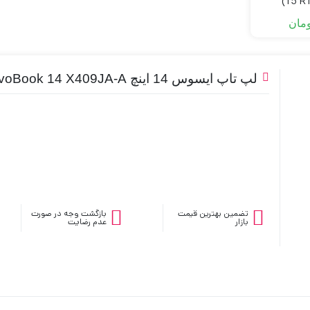
15 R1
ومان
لپ تاپ ایسوس 14 اینچ VivoBook 14 X409JA-A
تضمین بهترین قیمت
بازگشت وجه در صورت
بازار
عدم رضایت