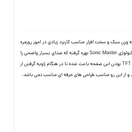
رین لپ تاپ های ایسوس می باشد که در سال 2020 رونمایی شد. با توجه به وزن سبک و سخت افزار مناسب کاربرد زیادی در امور روزمره
و خانگی اداری دارد. جنس قاب پشتی از پلاستیک با کیفیت می باشد که در نگاه اول بسیار شبیه فلز به نظر می رسد. بلندگوها از تکنولوژی Sonic Master بهره گرفته که صدای بسیار واضحی را
تولید می کند. داشتن صفحه نمایش 14 اینچی از نوع HD TFT و نرخ تصویر 60 هرتز تصویر تقریبا واضحی برای کاربر فراهم می کند. TFT بودن این صفحه باعث شده تا در هنگام زاویه گرفتن از