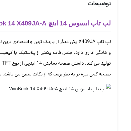
توضیحات
لپ تاپ ایسوس 14 اینچ VivoBook 14 X409JA-A
صفحه کمی تیره تر به نظر برسد که از نکات منفی می باشد. با توجه به TFT بودن صفحه نمایش دقت رنگ ها آنچنان بالا نمی باشد و از این رو مناسب طراحی های