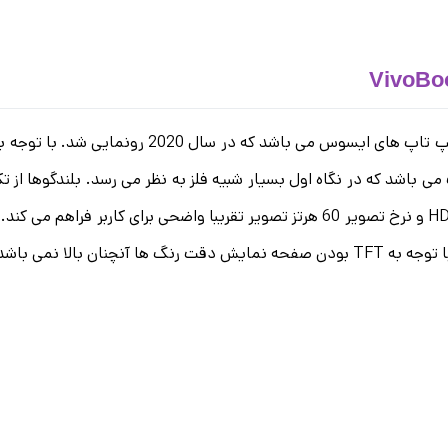
لپ تاپ X409JA یکی دیگر از باریک ترین و اقتصادی ت
 حرفه ای مناسب نمی باشد.