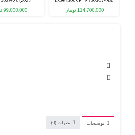
502VA-Z (2023)
ExpertBook P1 P1503CVA-BB
(2023)
114,700,000
تومان
99,000,000
ت
نظرات (0)
توضیحات