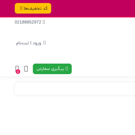
کد تخفیف‌ها
02188852972
ورود | ثبت‌نام
پیگیری سفارش
0