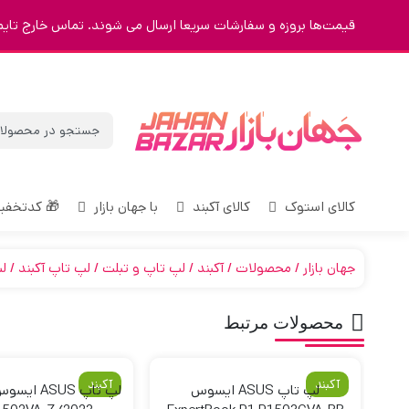
یمت‌ها بروزه و سفارشات سریعا ارسال می شوند. تماس خارج تایم 09123463023
 کدتخفیف
با جهان بازار
کالای آکبند
کالای استوک
س
لپ تاپ آکبند
لپ تاپ و تبلت
آکبند
محصولات
جهان بازار
محصولات مرتبط
آکبند
آکبند
لپ تاپ ASUS ایسوس