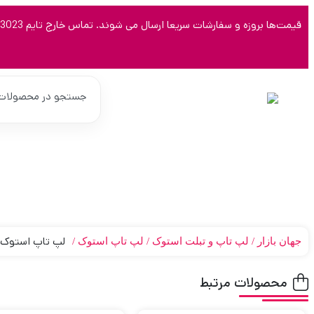
قیمت‌ها بروزه و سفارشات سریعا ارسال می شوند. تماس خارج تایم 09123463023
لپ تاپ استوک دل مدل  intel
جهان بازار
لپ تاپ و تبلت استوک
لپ تاپ استوک
محصولات مرتبط