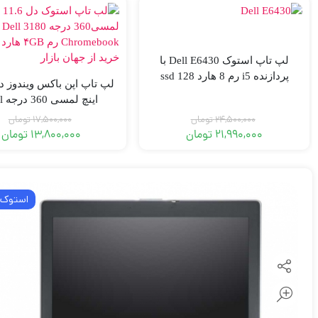
لپ تاپ استوک Dell E6430 با
پردازنده i5 رم 8 هارد 128 ssd
اینچ
omebook 3100-4-32gb
24,500,000
تومان
17,500,000
تومان
21,990,000
تومان
13,800,000
تومان
استوک