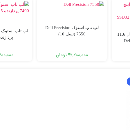
لپ تاپ استوک Dell Precision
7550 (نسل 10)
لپ تاپ اپن باکس ویندوز دل 11.6
پردازنده i5 نسل
 لمسی 360 درجه Dell
Chr
96,200,000
تومان
200,000