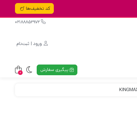
کد تخفیف‌ها
02188852972
ورود | ثبت‌نام
پیگیری سفارش
0