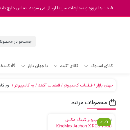
قیمت‌ها بروزه و سفارشات سریعا ارسال می شوند. تماس خارج تایم 9123463023
کالای استوک
کالای آکبند
با جهان بازار
🎁 کدتخ
جهان بازار
قطعات کامپیوتر
قطعات آکبند
رم کامپیوتر
رم کامپیوتر کی
محصولات مرتبط
آکبند