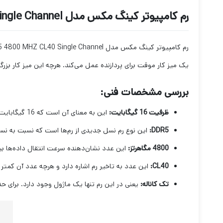
رم کامپیوتر کینگ مکس مدل KINGMAX 16GB DDR5 4800 MHZ CL40 Single Channel
یک میز کار موقت برای پردازنده عمل می‌کند. هرچه این میز کار بزرگ‌
بررسی مشخصات فنی:
ظرفیت 16 گیگابایت:
این به معنای آن است که 16 گیگابایت فضای موقت برای پردازنده وجود دارد. برای اکثر کاربران خانگی و حتی برخی از کارهای حرفه‌ای، این ظرفیت کافی است.
DDR5:
این نوع رم نسل جدیدی از رم‌ها است که نسبت به نسل قبلی (DDR4) سرعت و کارایی ب
4800 مگاهرتز:
این عدد نشان‌دهنده سرعت انتقال داده‌ها بین 
CL40:
این عدد به تاخیر رم اشاره دارد و هرچه عدد آن کمتر 
تک کاناله:
یعنی در این رم تنها یک ماژول وجود دارد. برای حد