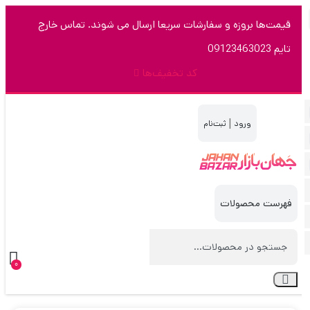
قیمت‌ها بروزه و سفارشات سریعا ارسال می شوند. تماس خارج
تایم 09123463023
کد تخفیف‌ها
|
0