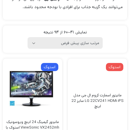
می‌توانند یک گزینه جذاب برای افرادی با بودجه محدود باشند.
نمایش 41–60 از 94 نتیجه
استوک
استوک
مانیتور اسمارت کروم ال جی مدل
LG 22CV241 HDMi iPS سایز 22
اینچ
مانیتور گیمینگ 24 اینچ ویوسونیک
ViewSonic VX2452mh استوک با