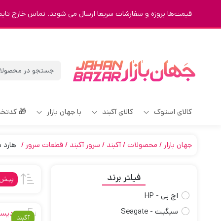
قیمت‌ها بروزه و سفارشات سریعا ارسال می شوند. تماس خارج تایم 9123463023
کالای استوک
کالای آکبند
با جهان بازار
🎁 کدتخ
جهان بازار
محصولات
آکبند
سرور آکبند
قطعات سرور
هارد س
فیلتر برند
پیش‌
اچ پی - HP
سیگیت - Seagate
آکبند