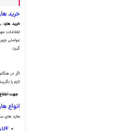
خرید هارد
خرید هارد
ی
اطلاعات مهم 
عواملی چون 
گیرد.
اگر در هنگام
لازم را بگیر
جهت اطلاع از قیم
انواع هار
هارد های سرو
LFF یا (Large Form Factor):