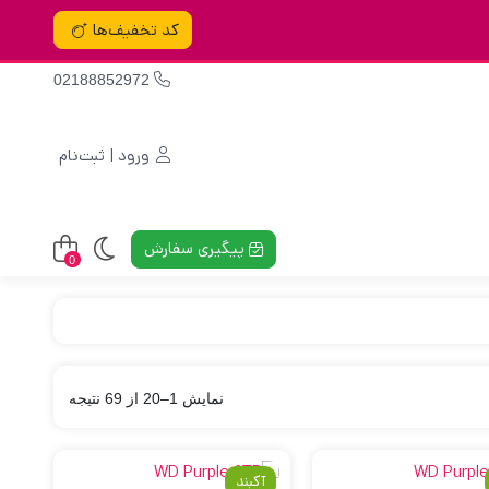
کد تخفیف‌ها
02188852972
ورود | ثبت‌نام
پیگیری سفارش
0
نمایش 1–20 از 69 نتیجه
آکبند