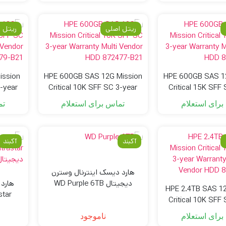
ریتل اصلی
ریتل 
ission
HPE 600GB SAS 12G Mission
HPE 600GB SAS 1
3-year
Critical 10K SFF SC 3-year
Critical 15K SFF
or HDD
Warranty Multi Vendor HDD
Warranty Multi V
برای استعلام
تماس برای استعلام
تم
872477-B21
870757-B
آکبند
آکبند
هارد دیسک اینترنال وسترن
دیجیتال WD Purple 6TB
HPE 2.4TB SAS 1
ظرفیت 6 ترابایت گارانتی شرکتی
Critical 10K SFF
اکبند
Warranty 512e Mu
برای استعلام
ناموجود
HDD 881457