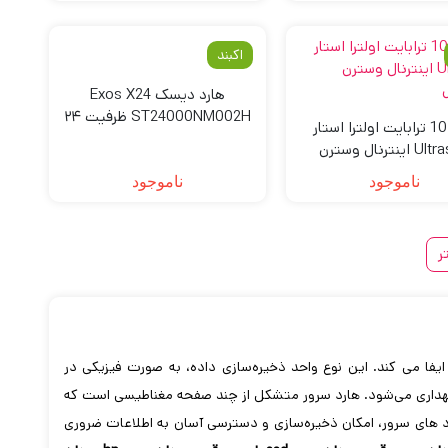
اکبند
هارد دیسک Exos X24
ST24000NM002H ظرفیت ۲۴
هارد 10 ترابایت اولترا استار
ترابایت
Ultrastar اینترنال وسترن
دیجیتال
ناموجود
ناموجود
ر
یفا می کند. این نوع واحد ذخیره‌سازی داده، به صورت فیزیکی در
گهداری می‌شود. هارد سرور متشکل از چند صفحه مغناطیسی است که
هارد های سرور، امکان ذخیره‌سازی و دسترسی آسان به اطلاعات ضروری