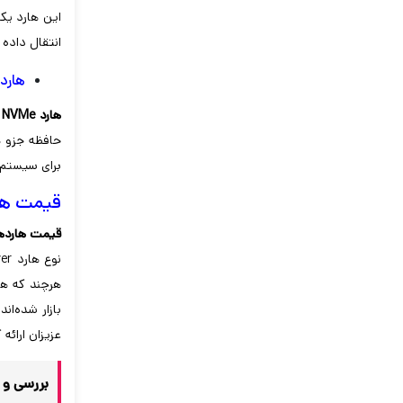
این هارد یک
انتقال داده
هارد VMe
هارد NVMe
ی
حافظه جزو 
برای سیستم‌
قیمت ها
قیمت هارده
نوع هارد server متغیر هستند. بر اساس این معیارها، درایوهای
هرچند که هاردهای HDD معمولاً با ظرفیت‌های بیشتری عرضه می‌شوند. علاوه
بازار شده‌ان
عزیزان ارائه 
بررسی و 