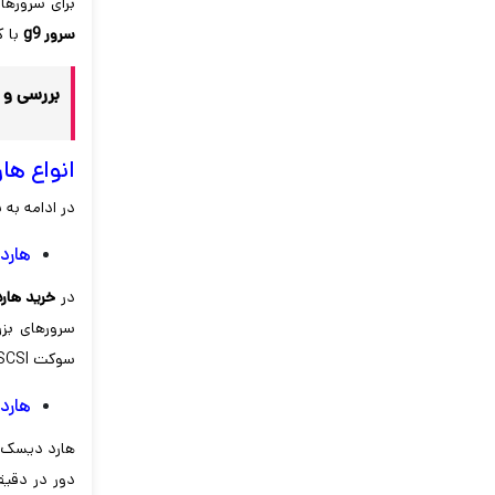
برای سرورها
سرور g9
با ک
بررسی و
انواع ها
در ادامه به
هارد CSI
در
خرید هار
سرورهای بزر
سوکت SCSI باشد میتواند به چاپگر و هاردهای دیگر متصل کنید.
هارد ATA
هارد دیسک SATA یکی از انواع هارد درایوهای سرور اچ پی است که در دسته هاردهای مغناطیسی قرار می‌گیرد. هارد SATA دارای سر
دور در دقیقه می باشد 