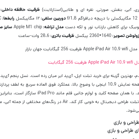
ی, آبی, بنفش, صورتی, نقره ای و طلایی(استارلایت)
ظرفیت حافظه داخلی
:
f/1.
دوربین سلفی
:
۱۲ مگاپیکسل
رابط‌ها
:
C
بیک برای کاهش بازتاب نور و لکه دست
مدل تراشه
:
Apple M1 chip
سایز ص
زولوشن تصویر
:
1640*2360 پیکسل
ظرفیت باتری
:
28.6 وات-ساعت
256 گیگابایت
ارائه می دهد. با همان صفحه کلید و ل
ی‌شود.
طراحی و بازی