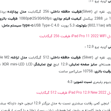
ی
آی‌پد پرو 11:
نقره ای (Silver)
ظرفیت حافظه داخلی
:
256 گیگابایت
مدل پردازنده
:
پردازن
یکسل
کیفیت فیلم برداری
:
1080p@25/30/60fps
ظرفیت باتری
(802.11ax) a/
بلوتوث
:
5.3
پورت
USB Type-C 4.0
:
type-c
سیستم عامل
:
1
25 گیگابایت
ی
آی‌پد پرو 12.9 :
نقره ای (Silver)
ظرفیت حافظه داخلی
:
512 گیگابابت
مدل تراشه
:
le M2
سایز صفحه نمایش
:
12.9 اینچ
نوع نمایشگر
:
na XDR mini-LED LCD
فیت باتری
:
10758 میلی‌آمپر ساعت
تیوم پلیمری
نسبت تصویر
:
4:3
51 گیگابایت