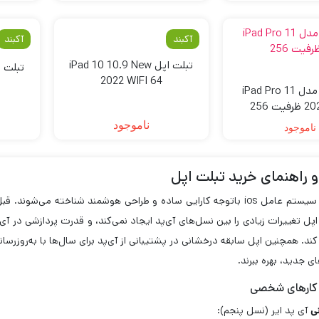
آکبند
آکبند
تبلت اپل iPad 10 10.9 New
2022 WIFI 64
تبلت اپل مدل iPad Pro 11
2022 WIFI ظرفیت 256
یگابایت
ناموجود
ناموجود
 راهنمای خرید تبلت اپل
با سیستم عامل ios باتوجه کارایی ساده و طراحی هوشمند شناخته می‌ش
 اپل تغییرات زیادی را بین نسل‌های آی‌پد ایجاد نمی‌کند، و قدرت پردازشی در 
 کند. همچنین اپل سابقه درخشانی در پشتیبانی از آی‌پد برای سال‌ها با به‌روزرسانی‌
ای جدید، بهره ببرند.
 کار‌های شخصی
ی
آی پد ایر (نسل پنجم):