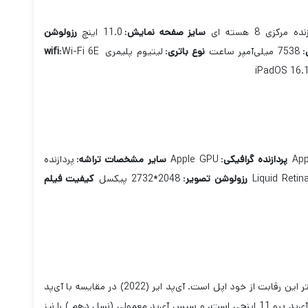
ده مرکزی 8 هسته ای
سایز صفحه نمایش
:
11.0 اینچ
رزولوشن
:
7538 میلی‌آمپر ساعت
نوع باتری
:
لیتیوم پلیمری
Wi-Fi 6E
:
wifi
iPadOS 16.
App
پردازنده گرافیکی
:
Apple GPU
سایر مشخصات تراشه
:
پردازنده
Liquid Reti
رزولوشن تصویر
:
2048*2732 پیکسل
کیفیت فیلم
آی‌پد پرو 11 اینچی کمی رقابت بیشتری نسبت به مدل بزرگتر 12.9 اینچی خود داردکه بیشتر این رقابت از خود اپل است. آی‌پد ایر (2022) در مقایسه با آی‌پد
پرو اندکی از قدرت خود کاسته می‌شود، اما همچنان تبلتی بسیار توانا و با کسری از قیمت آی‌پد پرو 11 اینچی است، و سپس آی‌پد معمولی (نسل دهم ) را نیز