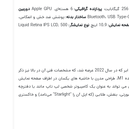
256 گیگابایت
پردازنده گرافیکی
:
6 هسته‌ای, Apple GPU
دوربین
Bluetooth، USB Type-
ساختار بدنه
:
پوشش ضد خش و انعکاس،
فحه نمایش
:
10.9 اینچ
نوع نمایشگ
ر:
Liquid Retina IPS LCD, 500
برای اکثر مردم، بهترین گزینه برای خرید تبلت اپل، آی‌پد ایر میان رده است. نسل پنجم آی‌پد ایر که در سال 2022 عرضه شد، که مشخصات فنی آن در بالا نیز ذکر
شده یک صفحه نمایش 10.9 اینچی با وضوح بالا، عملکرد فوق العاده سریع به لطف پردازنده M1، طراحی مدرن با حاشیه های یکسان در اطراف صفحه نمایش
وازم جانبی قلم مانند iPad Pro سازگار است، بنابراین می تواند به عنوان یک کامپیوتر شخصی لپ تاپ مانند یا دفترچه
یادداشت / تبلت طراحی دیجیتال به خوبی کار کند. Air در رنگ‌های مختلفی از جمله آبی، صورتی، بنفش، طلایی (که اپل آن را “Starlight” می‌نامد) و خاکستری