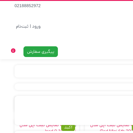
02188852972
ورود | ثبت‌نام
پیگیری سفارش
0
در حال نمایش 11 نتیجه
آکبند