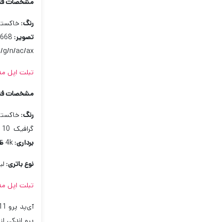
مشخصات فن
رنگ
:
خاکستری, 
تصویر
:
1668 در 2388 پ
b/g/n/ac/ax
تبلت اپل مدل iPad Pro 11 2022 WIFI ظرفیت 6
مشخصات فن
رنگ
:
خاکستری, 
گرافیک 10 هسته‌ای
برداری
:
4k
ظر
نوع باتری
:
لی
تبلت اپل مدل iPad Pro 12.9 New 2022 ظرفیت 2