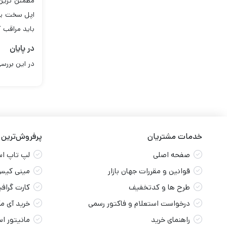
مطمئن ترین ر
اپل سخت یا 
باید مراقب ک
در پایان
در این بررس
خدمات مشتریان
پرفروش‌ترین
صفحه اصلی
لپ تاپ ا
قوانین و مقررات جهان بازار
مینی کیس
طرح ها و کدتخفیف
کارت گراف
درخواست استعلام و فاکتور رسمی
خرید آی م
راهنمای خرید
مانیتور ا