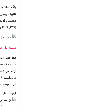
رنگ
:
خاکستر
جلو
:
دوربین 12 مگاپیکسلی با دریچه دیافراگم 8
پوشش اولفو
nits (typ)
ر
تبلت اپل مدل Apple iPad Air 10.9 wifi ظرفیت 
تیره عرضه م
آی‌پد برای 