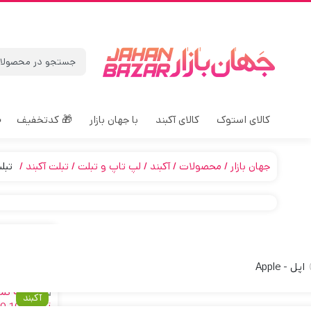
کالای استوک
کالای آکبند
با جهان بازار
🎁 کدتخفیف
جهان بازار
محصولات
آکبند
لپ تاپ و تبلت
تبلت آکبند
تبلت
پیش‌فرض
اپل - Apple
آکبند