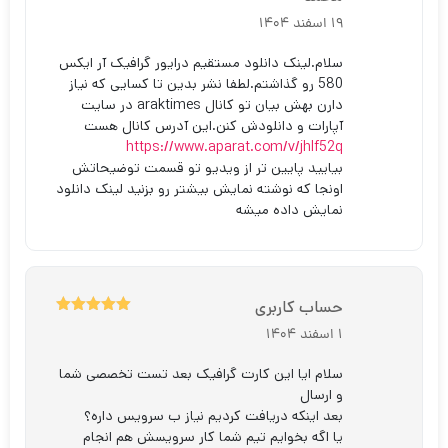
5
نمره
از 5
19 اسفند 1404
سلام.لینک دانلود مستقیم درایور گرافیک آر ایکس
580 رو گذاشتم.لطفا نشر بدین تا کسایی که نیاز
دارن بهش بیان تو کانال araktimes در سایت
آپارات و دانلودش کنن.این آدرس کانال هست
https://www.aparat.com/v/jhlf52q
بیایید پایین تر از ویدیو تو قسمت توضیحاتش
اونجا که نوشته نمایش بیشتر رو بزنید لینک دانلود
نمایش داده میشه
حساب کاربری
5
نمره
از 5
1 اسفند 1404
سلام ایا این کارت گرافیک بعد تست تخصصی شما
و ارسال
بعد اینکه دریافت کردیم نیاز ب سرویس داره؟
یا اگه بخوایم تیم شما کار سرویسش هم انجام