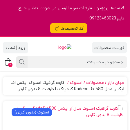
قیمت‌ها بروزه و سفارشات سریعا ارسال می شوند. تماس خارج
تایم 09123463023
کد تخفیف‌ها
|
0
جهان بازار
محصولات
استوک
کارت گرافیک استوک ایکس اف
ایکس مدل Radeon Rx 580 گیمینگ با ظرفیت 8 بدون کارتن
استوک (بدون کارتن)