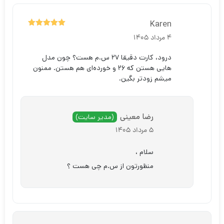
Karen
5
نمره
از 5
4 مرداد 1405
درود، کارت دقیقا ۲۷ س.م هست؟ چون مدل
هایی هستن که ۲۶ و خورده‌ای هم هستن. ممنون
میشم زودتر بگین.
رضا معینی
(مدیر سایت)
5 مرداد 1405
سلام ،
منظورتون از س.م چی هست ؟