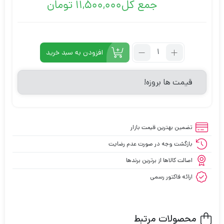
جمع کل
11,500,000 تومان
تعداد:
افزودن به سبد خرید
کارت
گرافیک
قیمت ها بروزه!
استوک
ایکس
اف
ایکس
تضمین بهترین قیمت بازار
مدل
Radeon
بازگشت وجه در صورت عدم رضایت
Rx
اصالت کالاها از برترین برندها
580
ارائه فاکتور رسمی
گیمینگ
با
ظرفیت
8
محصولات مرتبط