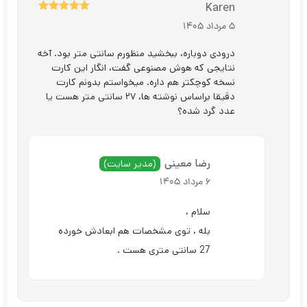
Karen
5
نمره
از 5
5 مرداد 1405
درودی دوباره، ببخشید منظورم سانتی متر بود. آخه
نتایجی که هوش مصنوعی گفت، انگار این کارت
نسخه کوچکتر هم داره. میخواستم بدونم کارت
دقیقا براساس نوشته ها، ۲۷ سانتی متر هست یا
عدد گرد شده؟
رضا معینی
(مدیر سایت)
6 مرداد 1405
سلام ،
بله ، توی مشخصات هم ابعادش خورده
27 سانتی متری هست .