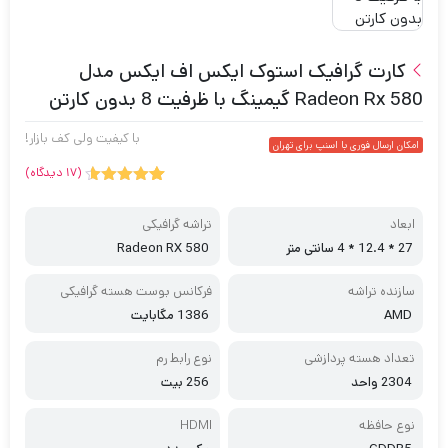
کارت گرافیک استوک ایکس اف ایکس مدل
Radeon Rx 580 گیمینگ با ظرفیت 8 بدون کارتن
با کیفیت ولی کف بازار!
امکان ارسال فوری با اسنپ برای تهران
(
دیدگاه)
17
10
امتیاز
4.60
از 5
ابعاد
تراشه گرافیکی
امتیاز
مشتری
27 * 12.4 * 4 سانتی متر
Radeon RX 580
سازنده تراشه
فرکانس بوست هسته گرافیکی
AMD
1386 مگابایت
تعداد هسته پردازشی
نوع رابط رم
2304 واحد
256 بیت
نوع حافظه
HDMI