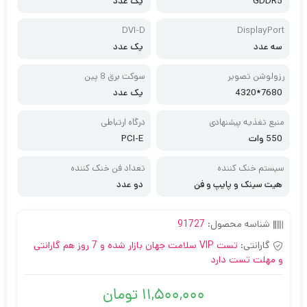
GDDR5
یک عدد
DVI-D
DisplayPort
سه عدد
یک عدد
رزولوشن تصویر
سوکت برق 8 پین
7680*4320
یک عدد
منبع تغذیه پیشنهادی
درگاه ارتباطی
550 وات
PCI-E
سیستم خنک کننده
تعداد فن خنک‌ کننده
هیت سینک و پایپ و فن
دو عدد
شناسه محصول:
91727
گارانتی:
تست VIP سلامت جهان بازار شده و 7 روز هم گارانتی
و مهلت تست دارد
11,500,000
تومان