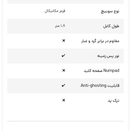
نوع سوییچ
قرمز مکانیکال
طول کابل
1.8 متر
مقاوم در برابر گرد و غبار
❌
نور پس زمینه
✔️
Numpad صفحه کلید
❌
قابلیت Anti-ghosting
✔️
ترک پد
❌