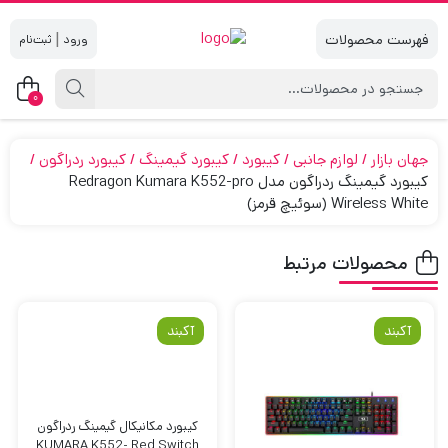
|
0
جهان بازار
لوازم جانبی
کیبورد
کیبورد گیمینگ
کیبورد ردراگون
کیبورد گیمینگ ردراگون مدل Redragon Kumara K552-pro
Wireless White (سوئیچ قرمز)
محصولات مرتبط
آکبند
آکبند
کیبورد مکانیکال گیمینگ ردراگون
KUMARA K552- Red Switch