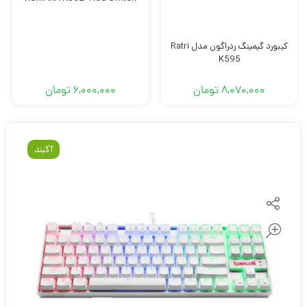
کیبورد گیمینگ ردراگون مدل Ratri
K595
8,070,000
تومان
6,000,000
تومان
آکبند