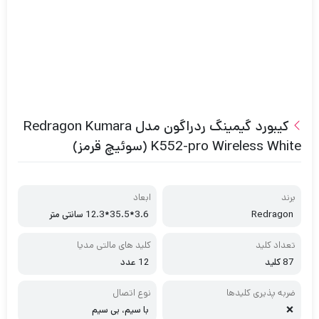
کیبورد گیمینگ ردراگون مدل Redragon Kumara
K552-pro Wireless White (سوئیچ قرمز)
برند
ابعاد
Redragon
3.6*35.5*12.3 سانتی متر
تعداد کلید
کلید های مالتی مدیا
87 کلید
12 عدد
ضربه ‌پذیری کلیدها
نوع اتصال
❌
با سیم، بی سیم