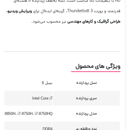
HD با تنظیمات بالا مناسب است، بلکه به‌لطف پردازنده 6 هسته‌ای
قدرتمند و پورت Thunderbolt 3، گزینه‌ای ایده‌آل برای
ویرایش ویدیو،
طراحی گرافیک و کارهای مهندسی
نیز محسوب می‌شود.
ویژگی های محصول
نسل پردازنده
نسل 8
سری پردازنده
Intel Core i7
مدل پردازنده
8850H، i7-8750H، i7-8750HQ
نوع حافظه رم
DDR4