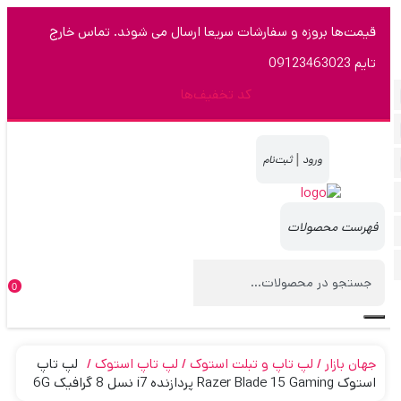
قیمت‌ها بروزه و سفارشات سریعا ارسال می شوند. تماس خارج
تایم 09123463023
کد تخفیف‌ها
|
0
جهان بازار
لپ تاپ و تبلت استوک
لپ تاپ استوک
لپ تاپ
استوک Razer Blade 15 Gaming پردازنده i7 نسل 8 گرافیک 6G