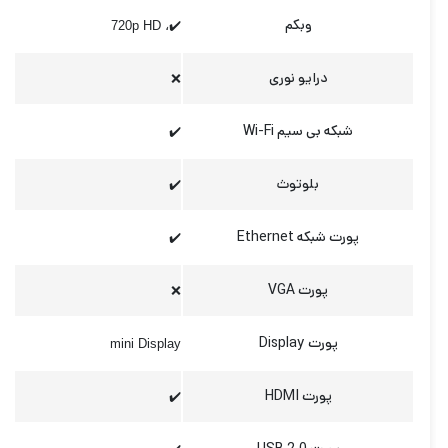
وبکم
✔️، 720p HD
درایو نوری
❌
شبکه بی سیم Wi-Fi
✔️
بلوتوث
✔️
پورت شبکه Ethernet
✔️
پورت VGA
❌
پورت Display
mini Display
پورت HDMI
✔️