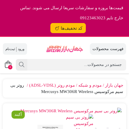
قیمت‌ها بروزه و سفارشات سریعا ارسال می شوند. تماس
خارج تایم 09123463023
کد تخفیف‌ها
|
0
جهان بازار
مودم و شبکه
مودم روتر (ADSL-VDSL)
روتر بی
سیم مرکوسیس Mercusys MW306R Wireless
آکبند