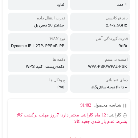
4 عدد
ندارد
باند فرکانسی
قدرت انتقال داده
2.4-2.5GHz
حداکثر 20 دسی بل
قدرت گیرندگی آنتن
نوع WAN
Dynamic IP، L2TP، PPPoE، PP
9dBi
TP، Static IP
امنیت بی‌سیم
دکمه ها
WPA-PSK/WPA2-PSK
دکمه ریست ، کلید WPS
دمای عملیاتی
پروتکل ها
۰ تا ۴۰ درجه سانتی‌گراد
IPv6
شناسه محصول:
91482
گارانتی:
12 ماه گارانتی معتبر دارد+7روز مهلت برگشت کالا
بشرط عدم باز شدن جعبه کالا