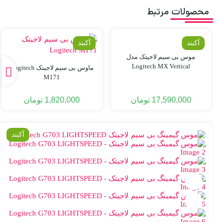
محصولات مرتبط
آکبند
آکبند
موس بی سیم لاجیتک مدل
Logitech MX Vertical
ماوس بی سیم لاجیتک Logitech
M171
17,590,000
تومان
1,820,000
تومان
آکبند