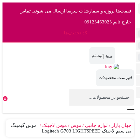
قیمت‌ها بروزه و سفارشات سریعا ارسال می شوند. تماس
خارج تایم 09123463023
کد تخفیف‌ها
|
0
جهان بازار
لوازم جانبی
موس
موس لاجیتک
موس گیمینگ
بی سیم لاجیتک Logitech G703 LIGHTSPEED