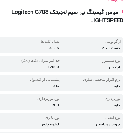
موس گیمینگ بی سیم لاجیتک Logitech G703
LIGHTSPEED
ارگونومی
تعداد کلید ها
دست راست
6 عدد
نوع سنسور
حداکثر میزان دقت (DPI)
اپتیکال
12000
نرم افزار شخصی سازی
پشتیبانی از کنسول
دارد
دارد
نورپردازی
نوع نورپردازی
دارد
RGB
نوع اتصال
نوع باتری
بی‌سیم و با‌سیم
لیتیوم پلیمر