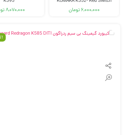
K595
KUMARA K552- Red Switch
6,000,000
تومان
8,070,000
تو
آک