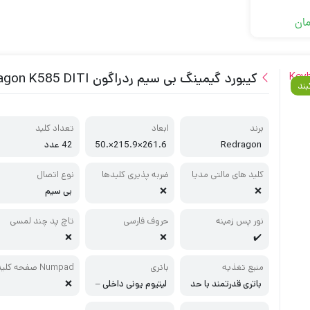
مان
کیبورد گیمینگ بی سیم ردراگون Keyboard Redragon K585 DITI
بند
برند
ابعاد
تعداد کلید
Redragon
261.6×215.9×50.
42 عدد
8 میلی‌متر
کلید های مالتی مدیا
ضربه ‌پذیری کلیدها
نوع اتصال
❌
❌
بی سیم
نور پس زمینه
حروف فارسی
تاچ پد چند لمسی
❌
❌
✔️
منبع تغذیه
باتری
Numpad صفحه کلید
باتری قدرتمند با حد
لیتیوم یونی داخلی –
❌
ود 20 ساعت شارژده
3000 میلی‌آمپر ساع