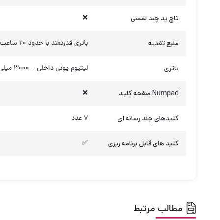
تاچ پد چند لمسی
❌
منبع تغذیه
باتری قدرتمند با حدود 20 ساعت شارژدهی
باتری
لیتیوم یونی داخلی – 3000 میلی‌آمپر ساعت
Numpad صفحه کلید
❌
کلیدهای چند رسانه ای
7 عدد
کلید های قابل برنامه ریزی
✅
مطالب مرتبط