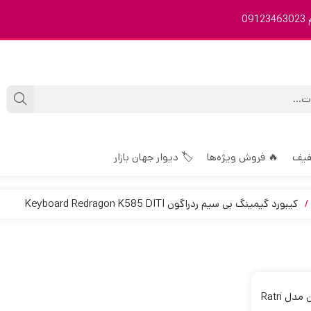
0
فیف
🔥 فروش ویژه‌ها
🏷️ دیوار جهان بازار
کیبورد گیمینگ بی سیم ردراگون Keyboard Redragon K585 DITI
کیبورد گیمینگ ردراگون مدل Ratri