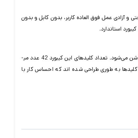
د بهتر کی پد DITI K585 KS KB ممکن شده است. برای راحتی و آزادی عمل فوق العاده کاربر، بدون کابل و بدون
یبورد استاندارد.
کلیدهای کیبورد Keyboard Redragon K585 DITI دارای نور پس‌زمینه‌ چند رنگی هستند. رنگ‌های RGB در آن روشن می‌شود. تعداد کلیدهای این کیبورد 42 عدد می­
 کلیدها به طوری طراحی شده ­اند که احساس کار با