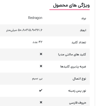
ویژگی های محصول
برند
Redragon
ابعاد
261.6×215.9×50.8 میلی‌متر
تعداد کلید
42 عدد
کلید های مالتی مدیا
❌
ضربه ‌پذیری کلیدها
❌
نوع اتصال
بی سیم
نور پس زمینه
✔️
حروف فارسی
❌