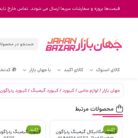
قیمت‌ها بروزه و سفارشات سریعا ارسال می شوند. تماس خارج تایم 9123463023
کالای استوک
کالای آکبند
با جهان بازار
🎁 کدتخ
جهان بازار
لوازم جانبی
کیبورد
کیبورد گیمینگ
کیبورد ردراگون
محصولات مرتبط
آکبند
آکبند
کیبورد مکانیکال گیمینگ ردراگون