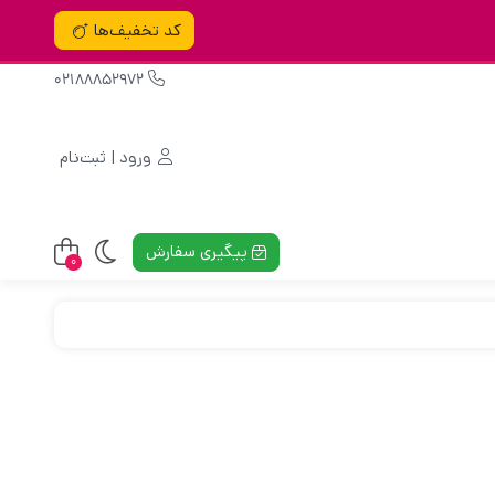
کد تخفیف‌ها
02188852972
ورود | ثبت‌نام
پیگیری سفارش
0