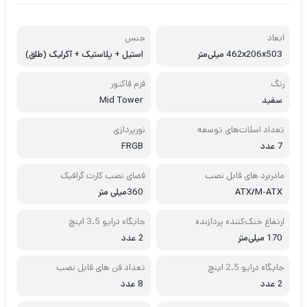
ابعاد
جنس
462x206x503 میلی‌متر
استیل + پلاستیک + آکرلیک (طلق)
رنگ
فرم فاکتور
سفید
Mid Tower
تعداد اسلات‌های توسعه
نورپردازی
7 عدد
FRGB
مادربرد های قابل نصب
فضای نصب کارت گرافیک
ATX/M-ATX
360میلی متر
ارتفاع خنک‌کننده پردازنده
جایگاه درایو 3.5 اینچ
170 میلی‌متر
2 عدد
جایگاه درایو 2.5 اینچ
تعداد فن های قابل نصب
2 عدد
8 عدد