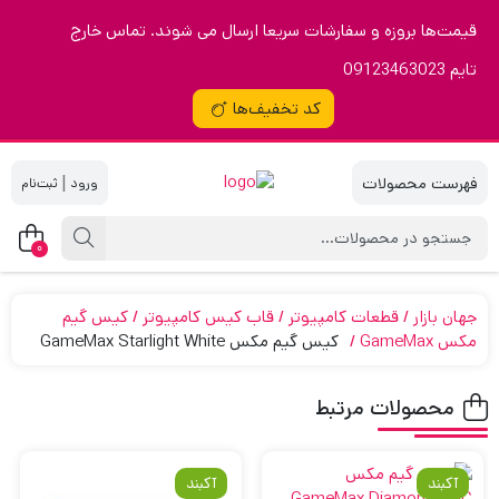
قیمت‌ها بروزه و سفارشات سریعا ارسال می شوند. تماس خارج
تایم 09123463023
کد تخفیف‌ها
|
0
جهان بازار
قطعات کامپیوتر
قاب کیس کامپیوتر
کیس گیم
مکس GameMax
کیس گیم‌ مکس GameMax Starlight White
محصولات مرتبط
آکبند
آکبند