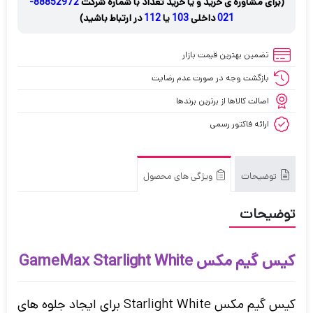
(برای مشاوره ی خرید و یا خرید تعداد با شماره شرکت
88852972-
021
داخلی
103
یا
112
در ارتباط باشید)
تضمین بهترین قیمت بازار
بازگشت وجه در صورت عدم رضایت
اصالت کالاها از برترین برندها
ارائه فاکتور رسمی
توضیحات
ویژگی های محصول
توضیحات
کیس گیم‌ مکس GameMax Starlight White
کیس گیم‌ مکس Starlight White برای ایجاد جلوه های