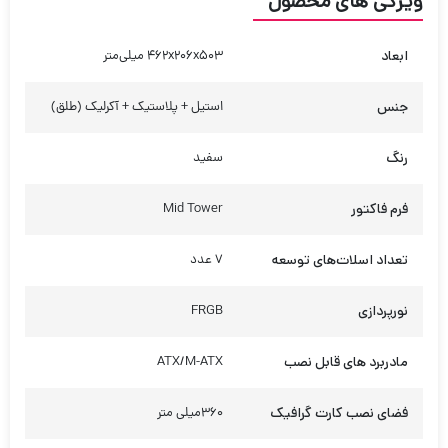
ویژگی های محصول
ابعاد
462x206x503 میلی‌متر
جنس
استیل + پلاستیک + آکرلیک (طلق)
رنگ
سفید
فرم فاکتور
Mid Tower
تعداد اسلات‌های توسعه
7 عدد
نورپردازی
FRGB
مادربرد های قابل نصب
ATX/M-ATX
فضای نصب کارت گرافیک
360میلی متر