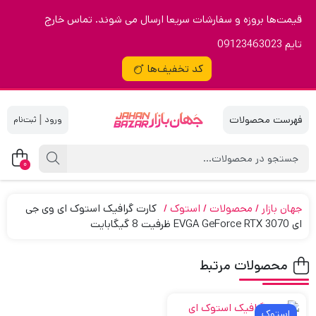
قیمت‌ها بروزه و سفارشات سریعا ارسال می شوند. تماس خارج
تایم 09123463023
کد تخفیف‌ها
|
0
جهان بازار
محصولات
استوک
کارت گرافیک استوک ای وی جی
ای EVGA GeForce RTX 3070 ظرفیت 8 گیگابایت
محصولات مرتبط
استوک