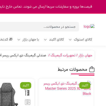
قیمت‌ها بروزه و سفارشات سریعا ارسال می شوند. تماس خارج تایم 9123463023
کالای استوک
کالای آکبند
با جهان بازار
🎁 کدتخ
جهان بازار
تجهیزات گیمینگ
صندلی گیمینگ دی ایکس ریسر Dxracer Craft Seires D5000-N
محصولات مرتبط
آکبند
آکبند