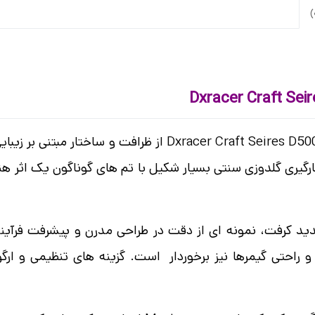
Dxracer Craft Seires D5000-N از ظرافت و سا
 کارگیری گلدوزی سنتی بسیار شکیل با تم های گوناگون یک اثر ه
Dxracer C با معرفی سری جدید کرفت، نمونه ای از دقت در طراحی مدرن و پ