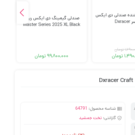
ننده صندلی دی ایکس
صن
صندلی گیمینگ دی ایکس ریسر
Dxrace
ack
Master Series 2025 XL Black
Line
1,690,
تومان
1,490
تومان
99,800,000
تومان
قیمت
قیمت
فعلی:
اصلی:
1,490,000 تومان.
1,690,000 تومان
بود.
شناسه محصول:
64791
گارانتی:
تخت جمشید