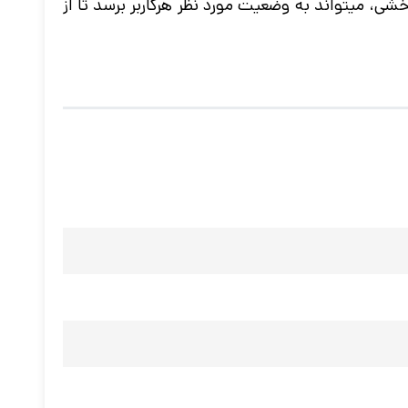
مر که مانند سری Master از طریق یک تنظیم کننده چرخشی، میتواند به وضعیت مورد نظر هرکاربر برسد تا از