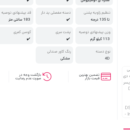
ستاره ای آلومینیومی
✔️
✔️
تنظیم زاویه پشتی
دسته مفصلی پد دار
قد پیشنهادی توصیه
شده
تا 135 درجه
✔️
183 سانتی متر
وزن پیشنهادی توصیه
پشت سری
کوسن کمری
شده
113 کیلو گرم
✔️
✔️
نوع دسته
رنگ کاور صندلی
4D
مشکی
تضمین بهترین
بازگشت وجه در
قیمت بازار
صورت عدم رضایت