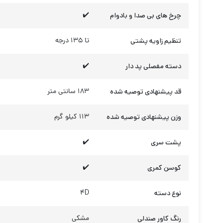
چرخ های بی صدا و بادوام
✔️
تنظیم زاویه پشتی
تا 135 درجه
دسته مفصلی پد دار
✔️
قد پیشنهادی توصیه شده
183 سانتی متر
وزن پیشنهادی توصیه شده
113 کیلو گرم
پشت سری
✔️
کوسن کمری
✔️
نوع دسته
4D
رنگ کاور صندلی
مشکی