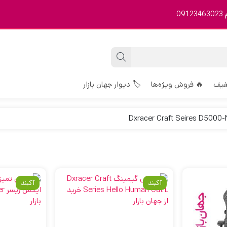
0
فیف
🔥 فروش ویژه‌ها
🏷️ دیوار جهان بازار
آکبند
آکبند