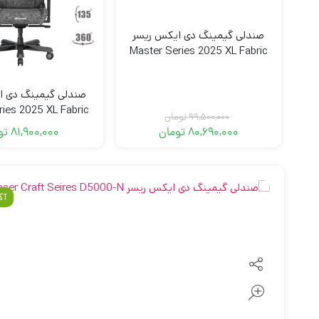
صندلی گیمینگ دی ایکس ریسر
Master Series 2025 XL Fabric
Black
صندلی گیمینگ دی ا
ries 2025 XL Fabric
99,500,000
تومان
Gray
80,690,000
تومان
81,900,000
تو
قیمت
قیمت
فعلی:
اصلی:
80,690,000 تومان.
99,500,000 تومان
بود.
آک