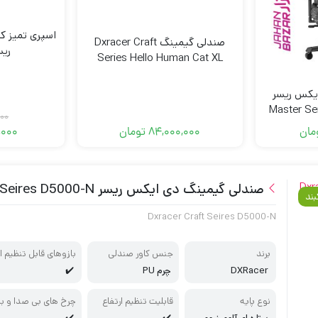
اسپری تمیز ک
صندلی گیمینگ Dxracer Craft
ریسر r
Series Hello Human Cat XL
یکس ریسر
Master Se
000
مان
84,000,000
تومان
,000
صندلی گیمینگ دی ایکس ریسر Dxracer Craft Seires D5000-N
بند
Dxracer Craft Seires D5000-N
برند
جنس کاور صندلی
بازوهای قابل تنظیم ار
تفاع
DXRacer
چرم PU
✔️
نوع پایه
قابلیت تنظیم ارتفاع
چرخ های بی صدا و با
دوام