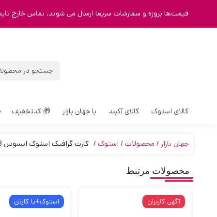
قیمت‌ها بروزه و سفارشات سریعا ارسال می شوند. تماس خارج تایم 9123463023
کالای استوک
کالای آکبند
با جهان بازار
🎁 کدتخفیف
جهان بازار
محصولات
استوک
کارت گرافیک استوک ایسوس Asus RTX 3080TI ROG STRIX 12GB
محصولات مرتبط
آگهی کاربران
استوک+با کارتن