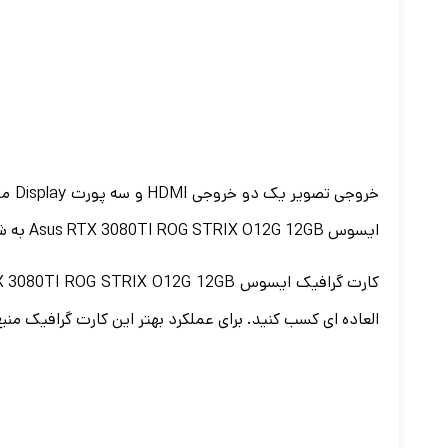
خرو
ایسوس Asus RTX 3080TI ROG STRIX O12G 12GB
به شما
العاده ای کسب کنید. برای عملکرد بهتر این کارت گرافیک منبع تغذیه 850 واتی در نظر گرفته شده است که توسط سه پین 8 تای