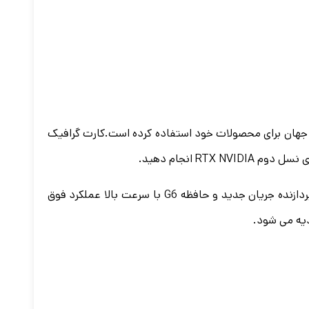
ین پردازنده های گرافیکی جهان برای محصولات خود استفاده کرده است.کارت گرافیک
RT انجام دهید.
کارت گرافیک ایسوس Asus RTX 3080TI ROG STRIX O12G 12GB با افزایش هسته های ردیابی ری و هسته های تنسور، چند پردازنده جریان جدید و حافظه G6 با سرعت بالا عملکرد فوق