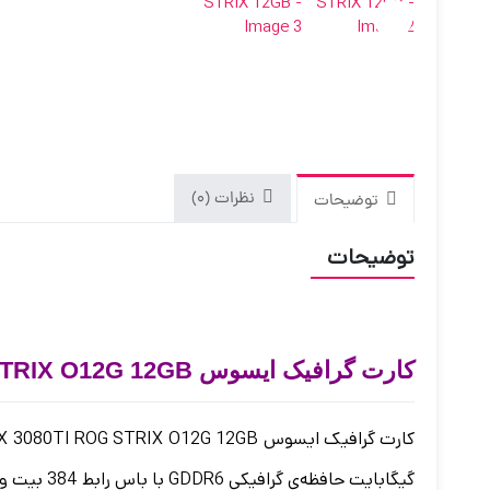
نظرات (0)
توضیحات
توضیحات
کارت گرافیک ایسوس Asus RTX 3080TI ROG STRIX O12G 12GB
گیگابایت حافظه‌ی گرافیکی GDDR6 با باس رابط 384 بیت و تعداد هسته های 10240 کودا می باشد.