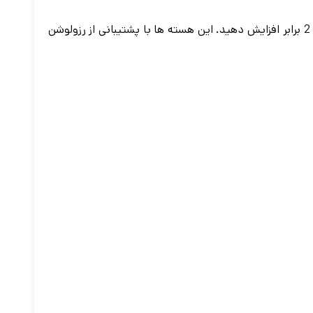
با استفاده از نسل 3 هسته های تنسوری با پراکنده ساختاری و الگوریتم های پیشرفته هوش مصنوعی مانند DLSS، توان خود را تا 2 برابر افزایش دهید. این هسته ها با پشتیبانی از رزولوشن