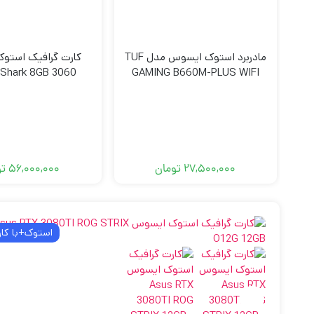
مادربرد استوک ایسوس مدل TUF
کارت گرافیک استو
3060 Ti Asus Shark 8GB
GAMING B660M-PLUS WIFI
27,500,000
تومان
56,000,000
تو
استوک+با کار