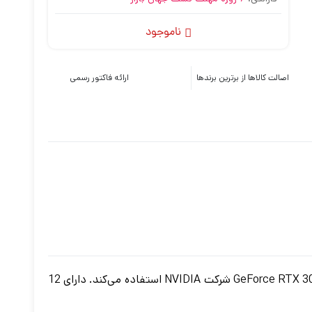
ناموجود
اصالت کالاها از برترین برندها
ارائه فاکتور رسمی
کارت گرافیک ایسوس Asus RTX 3080TI ROG STRIX O12G 12GB ساخت کمپانی قدرتمند ایسوس از پردازنده‌ی گرافیکی GeForce RTX 3080 Ti شرکت NVIDIA استفاده می‌کند. دارای 12