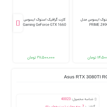
ستوک ایسوس مدل
کارت گرافیک استوک ایسوس مدل
TUF Gaming GeForce GTX 1660
PRIME Z49
OC
Super 6GB
14,50
تومان
27,500,000
تومان
شناسه محصول:
40023
گارانتی:
7 روزه مهلت تست جهان بازار