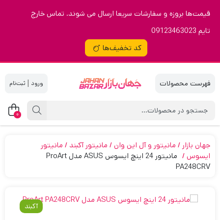
قیمت‌ها بروزه و سفارشات سریعا ارسال می شوند. تماس خارج
تایم 09123463023
کد تخفیف‌ها
|
0
جهان بازار
مانیتور و آل این وان
مانیتور آکبند
مانیتور
ایسوس
مانیتور 24 اینچ ایسوس ASUS مدل ProArt
PA248CRV
آکبند