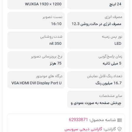
24 اینچ
1200 × 1920 WUXGA
مصرف انرژی
نسبت تصویر
مصرف انرژی در حالت روشن 12.3
16:10
5 وات مصرف انرژی در حالت ذخیره
انرژی کمتر از 0.5 وات مصرف انرژی
نور پس زمینه
شدت روشنایی
در حالت خاموش 0 وات
350 nit
LED
زمان پاسخ‌گویی
نرخ بروزرسانی تصویر
5 میلی ثانیه
75 هرتز
تعداد رنگ قابل نمایش
درگاه های مونیتور
16.7 میلیون رنگ
VGA HDMI DVI Display Port U
SB 3.0 ورودی صدا خروجی صدا
سایر مشخصات
چرخش صفحه به صورت عمودی و
افقی، دارای 2عدد اسپیکر استریو
شناسه محصول:
62933871
گارانتی:
گارانتی دیجی سرویس