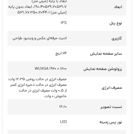
ابعاد با پایه (میلی متر)
ابعاد
531.7×529.2×190.4، ابعاد بدون پایه
(میلی متر) 531.7x 350.2×44.1
نوع پنل
IPS
کاربری
ادیت حرفه‌ای عکس و ویدیو، طراحی
سایز صفحه نمایش
24 اینچ
رزولوشن صفحه نمایش
1200 × 1920 WUXGA
مصرف انرژی در حالت روشن 12.35 وات
مصرف انرژی در حالت ذخیره انرژی کمتر
مصرف انرژی
از 0.5 وات مصرف انرژی در حالت
خاموش 0 وات
نسبت تصویر
16:10
نور پس زمینه
LED