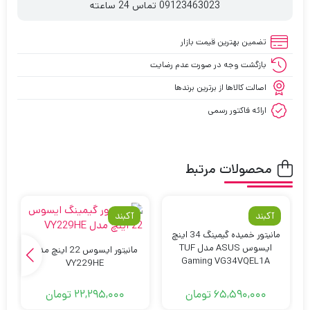
09123463023 تماس 24 ساعته
تضمین بهترین قیمت بازار
بازگشت وجه در صورت عدم رضایت
اصالت کالاها از برترین برندها
ارائه فاکتور رسمی
محصولات مرتبط
آکبند
آکبند
مانیتور خمیده گیمینگ 34 اینچ
ایسوس ASUS مدل TUF
مانیتور ایسوس 22 اینچ مدل
Gaming VG34VQEL1A
VY229HE
65,590,000
تومان
22,295,000
تومان