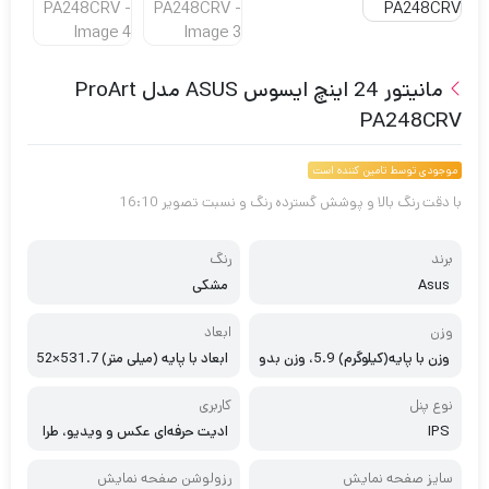
مانیتور 24 اینچ ایسوس ASUS مدل ProArt
PA248CRV
موجودی توسط تامین کننده است
با دقت رنگ بالا و پوشش گسترده رنگ و نسبت تصویر 16:10
برند
رنگ
Asus
مشکی
وزن
ابعاد
وزن با پایه(کیلوگرم) 5.9، وزن بدو
ابعاد با پایه (میلی متر) 531.7×52
ن پایه(کیلوگرم) 4.2
9.2×190.4، ابعاد بدون پایه (میل
ی متر) 531.7x 350.2×44.1
نوع پنل
کاربری
IPS
ادیت حرفه‌ای عکس و ویدیو، طرا
حی
سایز صفحه نمایش
رزولوشن صفحه نمایش