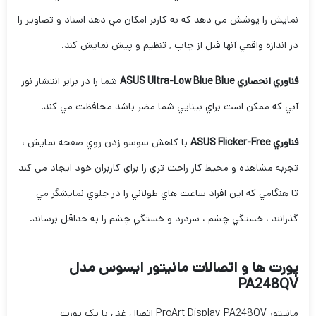
نمايش را پوشش مي دهد که به کاربر امکان مي دهد اسناد و تصاوير را
در اندازه واقعي آنها قبل از چاپ , تنظيم و پيش نمايش کند.
فناوري انحصاري ASUS Ultra-Low Blue Blue
شما را در برابر انتشار نور
آبي که ممکن است براي بينايي شما مضر باشد محافظت مي کند.
فناوري ASUS Flicker-Free
با کاهش سوسو زدن روي صفحه نمايش ،
تجربه مشاهده و محيط کار راحت تري را براي کاربران خود ايجاد مي کند
تا هنگامي که اين افراد ساعت هاي طولاني را در جلوي نمايشگر مي
گذرانند ، خستگي چشم ، سردرد و خستگي چشم را به حداقل برساند.
پورت ها و اتصالات مانيتور ايسوس مدل
PA248QV
مانيتور ProArt Display PA248QV اتصال غني با يک پورت