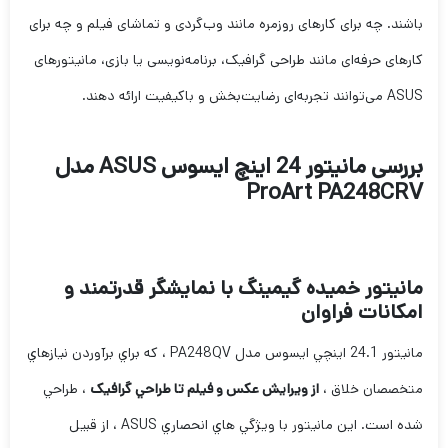
باشند. چه برای کارهای روزمره مانند وب‌گردی و تماشای فیلم و چه برای
کارهای حرفه‌ای مانند طراحی گرافیک، برنامه‌نویسی یا بازی، مانیتورهای
ASUS می‌توانند تجربه‌ای رضایت‌بخش و باکیفیت ارائه دهند.
بررسی مانیتور 24 اینچ ایسوس ASUS مدل
ProArt PA248CRV
مانیتور خمیده گیمینگ با نمایشگر قدرتمند و
امکانات فراوان
مانيتور 24.1 اينچي ايسوس مدل PA248QV ، که براي برآوردن نيازهاي
متخصصان خلاق ،
از ويرايش عکس و فيلم تا طراحي گرافيک
، طراحي
شده است. اين مانيتور با ويژگي هاي انحصاري ASUS ، از قبيل