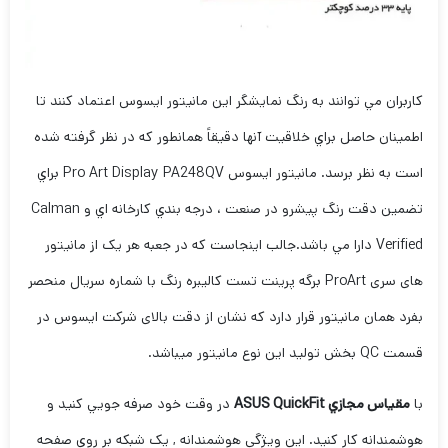
کاربران مي توانند به رنگ نمايشگر اين مانيتور ايسوس اعتماد کنند تا
اطمينان حاصل براي خلاقيت آنها دقيقاً همانطور که در نظر گرفته شده
است به نظر برسد. مانيتور ايسوس Pro Art Display PA248QV براي
تضمين دقت رنگ پيشرو در صنعت ، درجه بندي کارخانه اي و Calman
Verified دارا مي باشد.جالب اینجاست که در جعبه هر یک از مانیتور
های سری ProArt برگه پرینت تست کالیبره رنگ با شماره سریال منحصر
بفرد همان مانیتور قرار دارد که نشان از دقت بالای شرکت ایسوس در
قسمت QC بخش تولید این نوع مانیتور میباشد.
با
مقياس مجازي ASUS QuickFit
در وقت خود صرفه جويي کنيد و
هوشمندانه کار کنيد. اين ويژگي هوشمندانه , يک شبکه بر روي صفحه