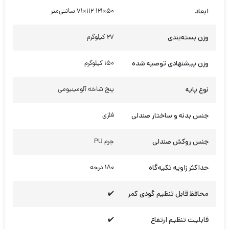
ابعاد
50×112-121×71 سانتی‌متر
وزن بسته‌بندی
27 کیلوگرم
وزن پیشنهادی توصیه شده
150 کیلوگرم
نوع پایه
پنج شاخه آلومینیومی
جنس بدنه و ساختار صندلی
فلزی
جنس روکش صندلی
چرم PU
حداکثر زاویه تکیه‌گاه
180 درجه
محافظ قابل تنظیم گودی کمر
✔️
قابلیت تنظیم ارتفاع
✔️