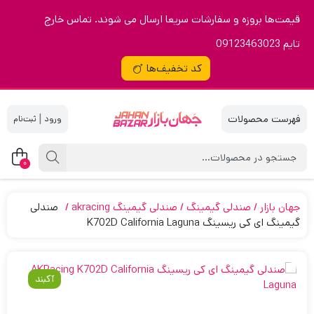
قیمت‌ها بروزه و سفارشات سریعا ارسال می شوند. تماس خارج
تایم 09123463023
کد تخفیف‌ها
|
0
جهان بازار
صندلی گیمینگ
صندلی گیمینگ akracing
صندلی
گیمینگ ای کی ریسینگ K702D California Laguna
آکبند