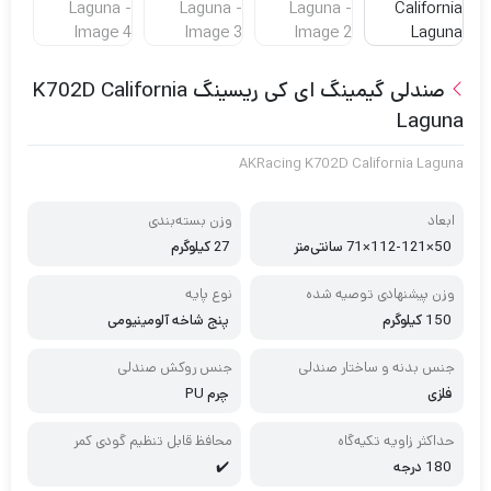
صندلی گیمینگ ای کی ریسینگ K702D California
Laguna
AKRacing K702D California Laguna
ابعاد
وزن بسته‌بندی
50×112-121×71 سانتی‌متر
27 کیلوگرم
وزن پیشنهادی توصیه شده
نوع پایه
150 کیلوگرم
پنج شاخه آلومینیومی
جنس بدنه و ساختار صندلی
جنس روکش صندلی
فلزی
چرم PU
حداکثر زاویه تکیه‌گاه
محافظ قابل تنظیم گودی کمر
180 درجه
✔️