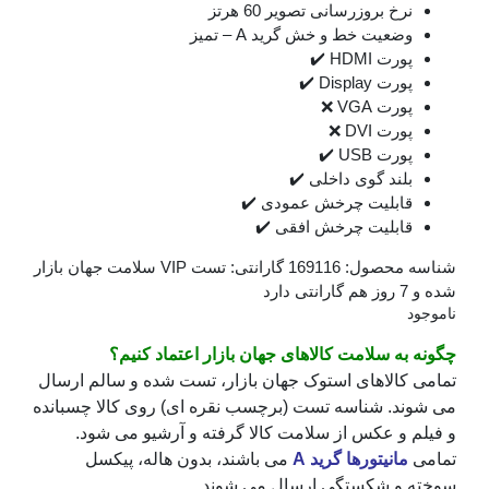
خ بروزرسانی تصویر
60 هرتز
عیت خط و خش
گرید A – تمیز
ت HDMI
✔️
 Display
✔️
ت VGA
❌
ت DVI
❌
ت USB
✔️
ند گوی داخلی
✔️
بلیت چرخش عمودی
✔️
بلیت چرخش افقی
✔️
محصول:
169116
گارانتی:
تست VIP سلامت جهان بازار
 سلامت کالاهای جهان بازار اعتماد کنیم؟
لاهای استوک جهان بازار، تست شده و سالم ارسال
. شناسه تست (برچسب نقره ای) روی کالا چسبانده
 عکس از سلامت کالا گرفته و آرشیو می شود.
نیتورها گرید A
می باشند، بدون هاله، پیکسل
 شکستگی ارسال می شوند.