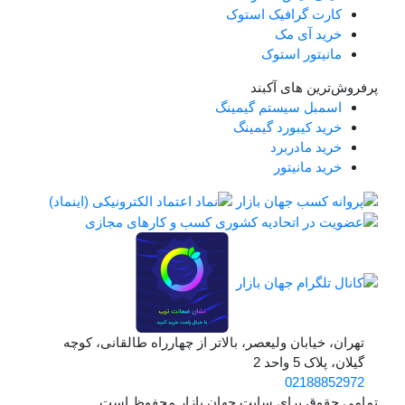
رت گرافیک استوک
ید آی مک
نیتور استوک
رین های آکبند
مبل سیستم گیمینگ
ید کیبورد گیمینگ
ید مادربرد
ید مانیتور
 خیابان ولیعصر، بالاتر از چهارراه طالقانی، کوچه
 5 واحد 2
021888
قوق برای سایت جهان بازار محفوظ است.