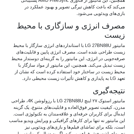
همچنین، این مانیتور از فناوری AMD FreeSync پشتیبانی
ه باعث کاهش تیرگی تصویر و بهبود عملکرد در
 ویدئویی می‌شود.
انرژی و سازگاری با محیط
مانیتور LG 27BN88U با استانداردهای انرژی سازگار با محیط
احی شده است. مصرف انرژی پایین و قابلیت‌های
 در انرژی، این مانیتور را به گزینه‌ای دوستدار محیط
ل می‌کند. همچنین، این مانیتور از مواد سازگار با
ت در ساختار خود استفاده کرده است که نشان از
‌گیری
مانیتور استوک ۲۷ اینچ LG 27BN88U با رزولوشن 4K، طراحی
فیت تصویر فوق‌العاده و قابلیت‌های متنوع، یک گزینه
رای کاربران حرفه‌ای و علاقه‌مندان به تکنولوژی است.
ور نه تنها برای کارهای گرافیکی و ویرایش ویدیو مناسب
 برای تماشای فیلم‌ها و بازی‌های ویدئویی نیز
لذت‌بخش فراهم می‌کند. اگر به دنبال یک مانیتور با