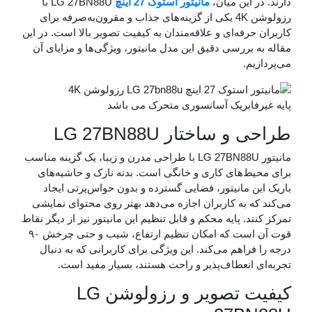
 این میان،
مانیتور استوک 27 اینچ
LG 27BN88U با
رزولوشن 4K یکی از گزینه‌های جذاب و مقرون‌به‌صرفه برای
رفه‌ای و علاقه‌مندان به کیفیت تصویر بالا است. در این
 بررسی دقیق این مدل مانیتور، ویژگی‌ها و مزایای آن
م.
فابریک آسانسوری متحرک می باشد
 ساختار LG 27BN88U
مانیتور LG 27BN88U با طراحی مدرن و زیبا، یک گزینه مناسب
ط‌های کاری و خانگی است. بدنه نازک و حاشیه‌های
ن مانیتور، فضایی گسترده و بدون حواس‌پرتی ایجاد
ه به کاربران اجازه می‌دهد بهتر روی محتوای نمایشی
د. پایه محکم و قابل تنظیم این مانیتور نیز از دیگر نقاط
قوت آن است که امکان تنظیم ارتفاع، شیب و حتی چرخش ۹۰
راهم می‌کند. این ویژگی برای کاربرانی که به دنبال
 انعطاف‌پذیر و راحت هستند، بسیار مفید است.
کیفیت تصویر و رزولوشن LG