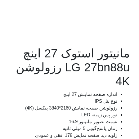
مانیتور استوک 27 اینچ
LG 27bn88u رزولوشن
دازه صفحه نمایـش
27 اینچ
ع پنل
IPS
ولوشن صفحه نمایش
2160*3840 پیکسل (4K)
ر پس زمینه
LED
بت تصویر مانیتور
16:9
ان پاسخ‌گویی
5 میلی ثانیه
ویه دید صفحه نمایش
178 افقی و عمودی