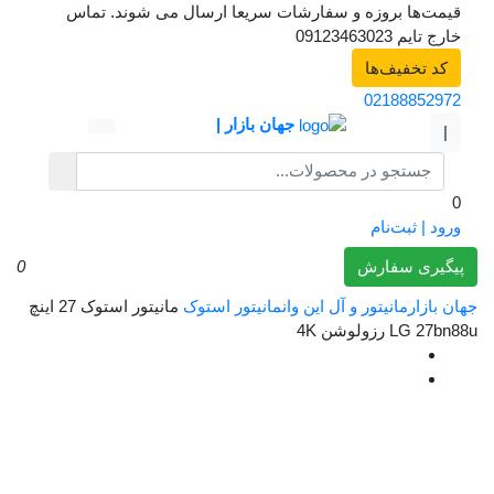
بروزه و سفارشات سریعا ارسال می شوند. تماس
091
یف‌ها
0218
جهان بازار |
ت‌نام
سفارش
0
انیتور و آل این وان
مانیتور استوک
مانیتور استوک 27 اینچ
 4K