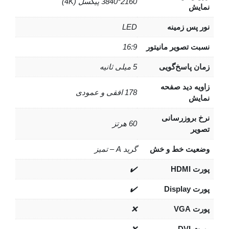
2160*3840 پیکسل (4K)
زمینه
LED
ویر مانیتور
16:9
سخ‌گویی
5 میلی ثانیه
ید صفحه
178 افقی و عمودی
زرسانی
60 هرتز
 خط و خش
گرید A – تمیز
✔️
✔️
❌
❌