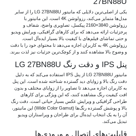
27B
یکی از اصلی‌ترین دلایلی که مانیتور LG 27BN88U را از سایر
مدل‌ها متمایز می‌کند، رزولوشن 4K است. این مانیتور با
رزولوشن 3840×2160 پیکسل، تصاویری واضح، شفاف و
 ارائه می‌دهد که برای کارهای گرافیکی، ویرایش ویدیو
شای فیلم‌های با کیفیت بالا بسیار ایده‌آل است.
رزولوشن 4K به کاربران اجازه می‌دهد تا محتوای خود را با دقت
لا مشاهده کنند و از کوچک‌ترین جزئیات نیز لذت ببرند.
مانیتور LG 27BN88U از پنل IPS استفاده می‌کند که به دلیل
بالا و زوایای دید گسترده شناخته شده است. این پنل
ن اجازه می‌دهد تا تصاویر را از زوایای مختلف و بدون
ت رنگ مشاهده کنند، که این ویژگی برای کارهای
رافیکی و ویرایش عکس بسیار حیاتی است. دقت رنگ
بالا و پوشش گسترده رنگ‌ها (Wide Color Gamut) این مانیتور،
یک انتخاب ایده‌آل برای طراحان و ویراستاران ویدیو
کند.
ت‌های اتصال و ورودی‌ها