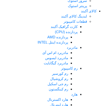
رور استوک
رینتر استوک
کبند
ندینگ کالای آکبند
طعات کامپیوتر
کارت گرافیک آکبند
پردازنده (CPU)
پردازنده AMD
پردازنده اینتل INTEL
مادربرد
مادربرد ام اس آی
مادربرد ایسوس
مادربرد گیگابایت
رم کامپیوتر
رم کورسیر
رم کروشیال
رم جی اسکیل
رم کینگستون
هارد
هارد اکسترنال
هارد اینترنال