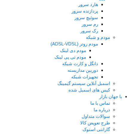
هارد سرور
پردازنده سرور
سوئیچ سرور
رم سرور
رک سرور
ودم و شبکه
مودم روتر (ADSL-VDSL)
مودم دی لینک
مودم تی پی لینک
دانگل و کارت شبکه
دوربین مداربسته
تجهیزات شبکه
سمبل آنلاین سیستم گیمینگ
یس های اسمبل شده
بازار
ماس با ما
رباره ما
والات متداول
رح تعویض کالا
ارانتی استوک