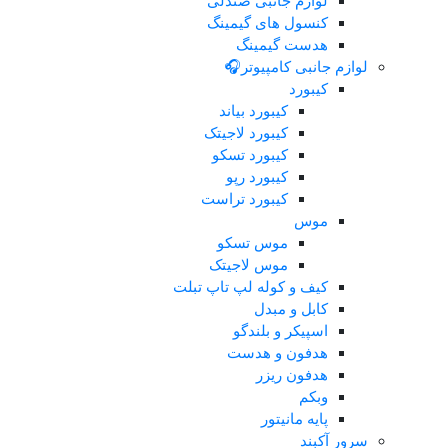
لوازم جانبی صندلی
کنسول های گیمینگ
هدست گیمینگ
لوازم جانبی کامپیوتر
کیبورد
کیبورد بیاند
کیبورد لاجیتک
کیبورد تسکو
کیبورد رپو
کیبورد تراست
موس
موس تسکو
موس لاجیتک
کیف و کوله لپ تاپ تبلت
کابل و مبدل
اسپیکر و بلندگو
هدفون و هدست
هدفون ریزر
وبکم
پایه مانیتور
سرور آکبن