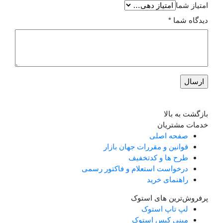
ما
ما
*
 بالا
شتریان
حه اصلی
انین و مقررات جهان بازار
ح ها و کدتخفیف
خواست استعلام و فاکتور رسمی
هنمای خرید
رین های استوک
 تاپ استوک
نی کیس استوک