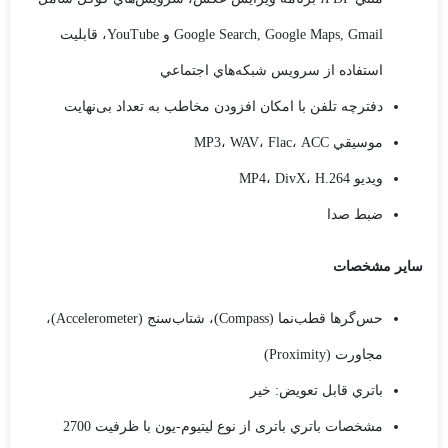
Google Search, Google Maps, Gmail و YouTube، قابليت
استفاده از سرويس شبکه‌هاي اجتماعي
دفترچه تلفن با امکان افزودن مخاطب به تعداد بی‌نهایت
موسيقي MP3، WAV، Flac، ACC
ويديو MP4، DivX، H.264
ضبط صدا
ساير مشخصات
حس‌گرها قطب‌نما (Compass)، شتاب‌سنج (Accelerometer)،
مجاورت (Proximity)
باتري قابل تعويض: خیر
مشخصات باتري باتری از نوع لیتیوم-یون با ظرفیت 2700