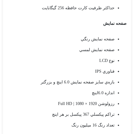
حداکثر ظرفيت کارت حافظه 256 گيگابايت
صفحه نمايش
صفحه نمايش رنگي
صفحه نمايش لمسي
نوع LCD
فناوري IPS
بازه‌ي سايز صفحه نمايش 6.0 اينچ و بزرگتر
اندازه 6.0اينچ
رزولوشن 1920 × 1080 | Full HD
تراکم پيکسلي 367 پيکسل بر هر اينچ
تعداد رنگ 16 ميليون رنگ