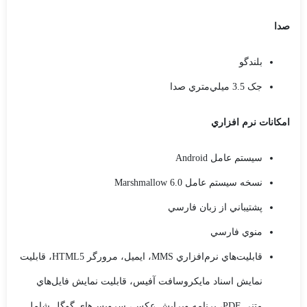
صدا
بلندگو
جک 3.5 ميلي‌متري صدا
امکانات نرم افزاري
سيستم عامل Android
نسخه سيستم عامل Marshmallow 6.0
پشتيباني از زبان فارسي
منوي فارسي
قابليت‌هاي نرم‌افزاري MMS، ايميل، مرورگر HTML5، قابليت
نمايش اسناد مايکروسافت آفيس، قابليت نمايش فايل‌هاي
متني PDF، برنامه ويرايش عکس، سرويس‌هاي گوگل شامل