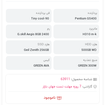
پردازنده
فن پردازنده
Tiny cool-90
Pentium G5400
مادربرد
رم
G.skill Aegis 8GB 2400
H310 m-k
هارد HDD
هارد SSD
Geil Zenith 256GB
500GB WD
منبع تغذیه
کیس
GREEN AVA
GREEN 300W
شناسه محصول:
63911
گارانتی:
7 روزه مهلت تست جهان بازار
ناموجود