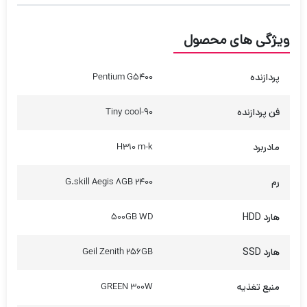
ویژگی های محصول
پردازنده
Pentium G5400
فن پردازنده
Tiny cool-90
مادربرد
H310 m-k
رم
G.skill Aegis 8GB 2400
هارد HDD
500GB WD
هارد SSD
Geil Zenith 256GB
منبع تغذیه
GREEN 300W