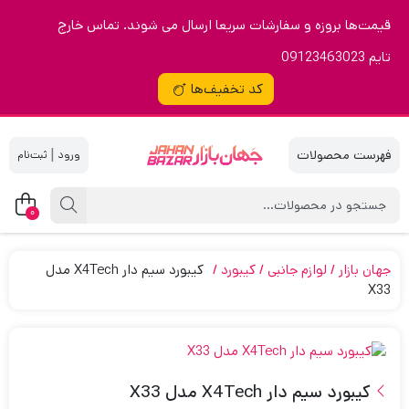
قیمت‌ها بروزه و سفارشات سریعا ارسال می شوند. تماس خارج
تایم 09123463023
کد تخفیف‌ها
|
0
جهان بازار
لوازم جانبی
کیبورد
کیبورد سیم دار X4Tech مدل
X33
کیبورد سیم دار X4Tech مدل X33