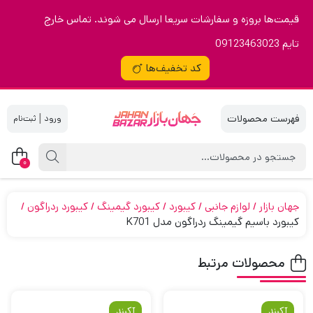
قیمت‌ها بروزه و سفارشات سریعا ارسال می شوند. تماس خارج
تایم 09123463023
کد تخفیف‌ها
|
0
جهان بازار
لوازم جانبی
کیبورد
کیبورد گیمینگ
کیبورد ردراگون
کیبورد باسیم گیمینگ ردراگون مدل K701
محصولات مرتبط
آکبند
آکبند