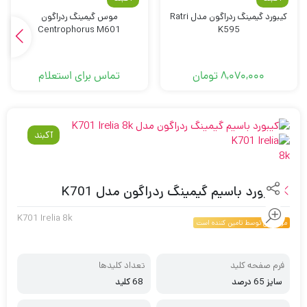
کیبورد گیمینگ ردراگون مدل Ratri
موس گیمینگ ردراگون
Centrophorus M601
K595
8,070,000
تومان
تماس برای استعلام
آکبند
کیبورد باسیم گیمینگ ردراگون مدل K701
K701 Irelia 8k
موجودی توسط تامین کننده است
فرم صفحه کلید
تعداد کلیدها
سایز 65 درصد
68 کلید