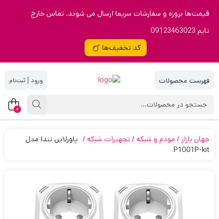
قیمت‌ها بروزه و سفارشات سریعا ارسال می شوند. تماس خارج
تایم 09123463023
کد تخفیف‌ها
|
0
جهان بازار
مودم و شبکه
تجهیزات شبکه
پاورلاین تندا مدل
P1001P-kit