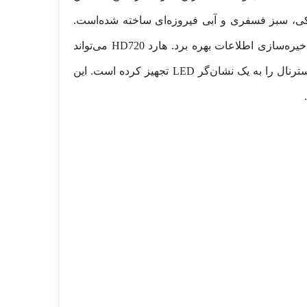
رنگ مشکی، سبز فسفری و آبی فیروزه‌ای ساخته شده‌است.
مقاومت بسیار خوب این محصول شرکت ای دیتا در برابر انواع صدمات باعث شده که بتوان از آن با خیال راحت برای ذخیره‌سازی اطلاعات بهره برد. هارد HD720 می‌تواند
اطلاعات را با سرعت زیاد انتقال دهد که این موضوع برای بسیاری از کاربران با اهمیت است. شرکت ای دیتا این هارد اکسترنال را به یک نشان‌گر LED تجهیز کرده است. این