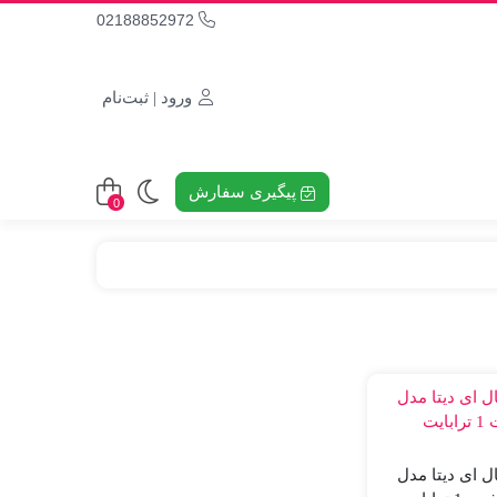
02188852972
ورود | ثبت‌نام
پیگیری سفارش
0
ل ای دیتا مدل