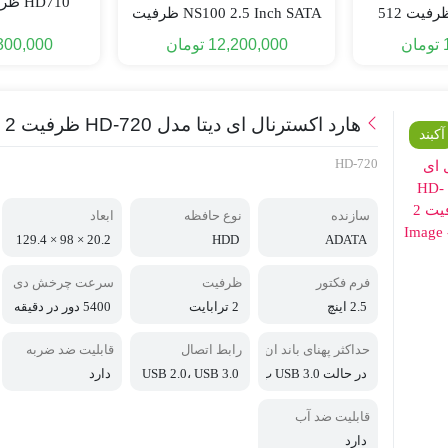
HD710 ظرفیت 1 ترابایت
LEGEND 710 ظرفیت 512
NS100 2.5 Inch SATA ظرفیت
ت
512 گیگابایت
تومان
12,200,000
تومان
300,000
هارد اکسترنال ای دیتا مدل HD-720 ظرفیت 2 ترابایت
آکبند
HD-720
سازنده
نوع حافظه
ابعاد
20.2 × 98 × 129.4
HDD
ADATA
میلی‌متر
فرم فکتور
ظرفیت
سرعت چرخش دی
سک
2.5 اینچ
2 ترابایت
5400 دور در دقیقه
حداکثر پهنای باند ان
رابط اتصال
قابلیت ضد ضربه
تقال اطلاعات
در حالت USB 3.0 ب
USB 2.0، USB 3.0
دارد
ا سرعت 5 گیگابی
ت بر ثانیه و در حال
قابلیت ضد آب
ت USB 2.0 با سرع
دارد