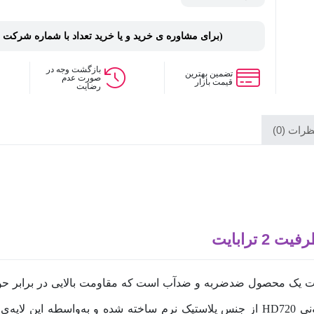
ت 480 مگابیت بر ث
انیه
(برای مشاوره ی خرید و یا خرید تعداد با شماره شرکت
بازگشت وجه در
تضمین بهترین
صورت عدم
قیمت بازار
رضایت
رات (0)
 مدل HD-720 ظرفیت 2 ترابایت یک محصول ضدضربه و ضدآب است که مقاومت بالایی د
ع کند. این