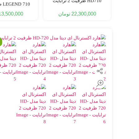
HD710 ظرفیت 2 ترابایت
گیگابای
22,300,000
تومان
13,500,000