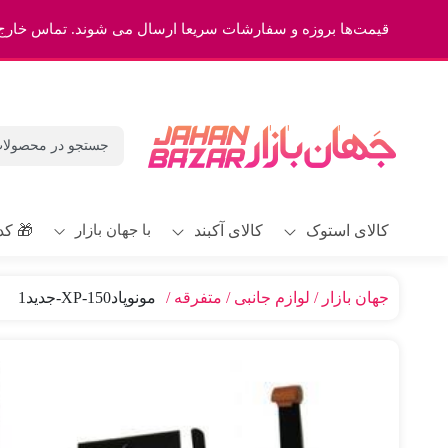
قیمت‌ها بروزه و سفارشات سریعا ارسال می شوند. تماس خارج تایم 463023
با جهان بازار
کالای استوک
کالای آکبند
🎁 کد
جهان بازار
لوازم جانبی
متفرقه
مونوپاد150-XP-جدید1