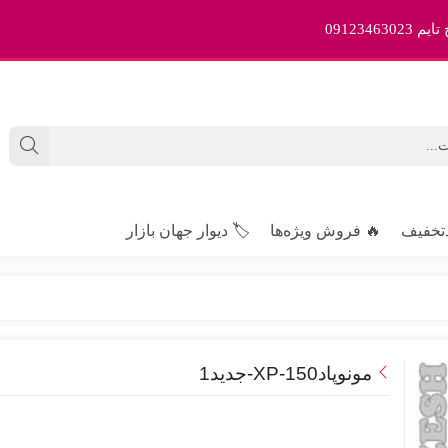
09123
تخفیف
🔥 فروش ویژه‌ها
🏷️ دیوار جهان بازار
مونوپاد150-XP-جدید1