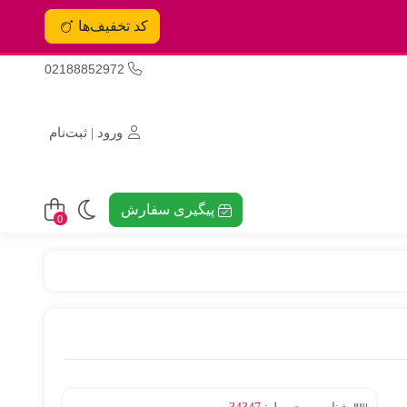
کد تخفیف‌ها
02188852972
ورود | ثبت‌نام
پیگیری سفارش
0