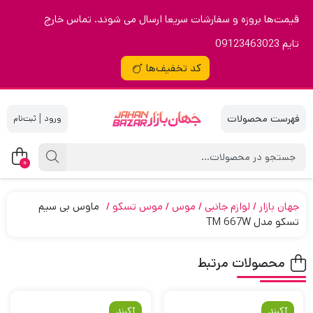
قیمت‌ها بروزه و سفارشات سریعا ارسال می شوند. تماس خارج
تایم 09123463023
کد تخفیف‌ها
|
0
جهان بازار
لوازم جانبی
موس
موس تسکو
ماوس بی سیم
تسکو مدل TM 667W
محصولات مرتبط
آکبند
آکبند