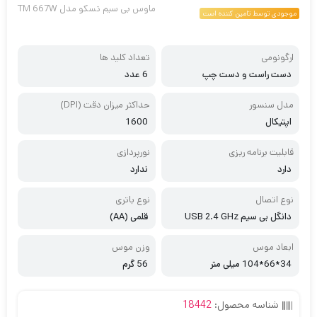
ماوس بی سیم تسکو مدل TM 667W
موجودی توسط تامین کننده است
ارگونومی
تعداد کلید ها
دست راست و دست چپ
6 عدد
مدل سنسور
حداکثر میزان دقت (DPI)
اپتیکال
1600
قابلیت برنامه ریزی
نورپردازی
دارد
ندارد
نوع اتصال
نوع باتری
دانگل بی سیم USB 2.4 GHz
قلمی (AA)
ابعاد موس
وزن موس
34*66*104 میلی متر
56 گرم
شناسه محصول:
18442