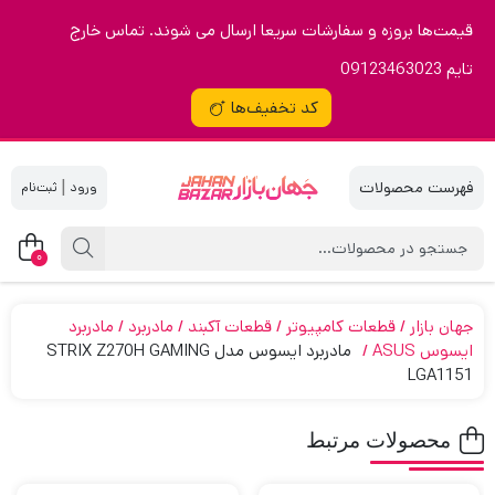
قیمت‌ها بروزه و سفارشات سریعا ارسال می شوند. تماس خارج
تایم 09123463023
کد تخفیف‌ها
|
0
جهان بازار
قطعات کامپیوتر
قطعات آکبند
مادربرد
مادربرد
ایسوس ASUS
مادربرد ايسوس مدل STRIX Z270H GAMING
LGA1151
محصولات مرتبط