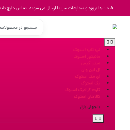
قیمت‌ها بروزه و سفارشات سریعا ارسال می شوند. تماس خارج تایم 9123463023
لپ تاپ استوک
مانیتور استوک
مینی کیس
آل این وان
آی مک استوک
پک استوک
کارت گرافیک استوک
کالاهای استوک
با جهان بازار