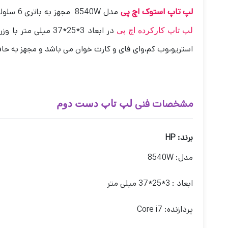
لپ تاپ استوک اچ پی
مدل 8540W مجهز به باتری 6 سلولی است و دارای صفحه نمایش 15.6 اینچی با کیفیت تصویر فول اچ دی بوده و از رزولوشن 1600*900 پیکسل برخوردار می باشد.
لپ تاپ کارکرده اچ پی
استریو،وب کم،وای فای و کارت خوان می باشد و مجهز به حافظه داخلی 500 گی
مشخصات فنی
لپ تاپ دست دوم
برند: HP
مدل: 8540W
ابعاد : 3*25*37 میلی متر
پردازنده: Core i7