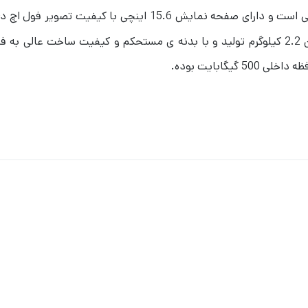
در ابعاد 3*25*37 میلی متر با وزن 2.2 کیلوگرم تولید و با بدنه ی مستحکم و کیفی
گابایت بوده.