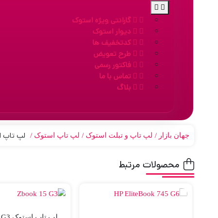
گارانتی ویژه استوک
دیوار استوک
کدتخفیف ها
طرح تعویض
فاکتور رسمی
تماس با ما
بلاگ
لپ تاپ استوک 15 اینچ ا
جهان بازار
لپ تاپ و تبلت استوک
لپ تاپ استوک
محصولات مرتبط
لپ تاپ 