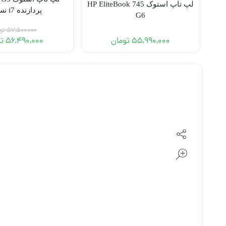
لپ تاپ استوک HP EliteBook 745
پردازنده i7 نسل 6
G6
57,500,000
تو
55,990,000
تومان
56,490,000
ت