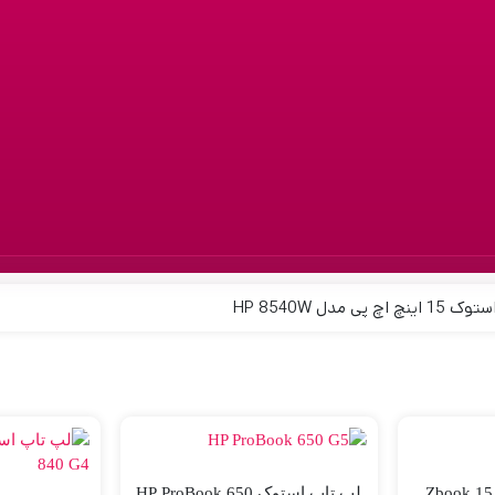
چ پی مدل HP 8540W
استوک Zbook 15 G3
لپ تاپ استوک HP ProBook 650