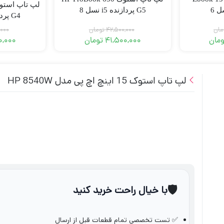
G5 پردازنده i5 نسل 8
G4 پردازنده i5 نسل 7
مان
42,500,000
تومان
,000
ومان
41,500,000
تومان
0,000
لپ تاپ استوک 15 اینچ اچ پی مدل HP 8540W
🛡️
با خیال راحت خرید کنید
✅ تست تخصصی تمام قطعات قبل از ارسال