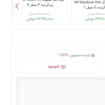
لپ تاپ استوک HP EliteBook 850
پردازنده i7 نسل 8
38,000
تومان
89,800,000
تومان
36,40
تومان
83,990,000
تومان
شناسه محصول:
11370
ناموجود