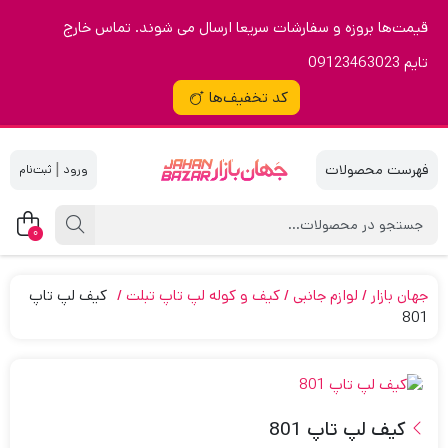
قیمت‌ها بروزه و سفارشات سریعا ارسال می شوند. تماس خارج
تایم 09123463023
کد تخفیف‌ها
|
0
جهان بازار
لوازم جانبی
کیف و کوله لپ تاپ تبلت
كيف لپ تاپ
801
كيف لپ تاپ 801