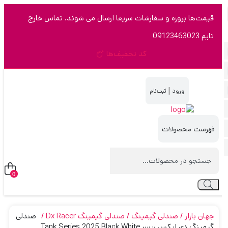
قیمت‌ها بروزه و سفارشات سریعا ارسال می شوند. تماس خارج
تایم 09123463023
کد تخفیف‌ها
|
0
جهان بازار
صندلی گیمینگ
صندلی گیمینگ Dx Racer
صندلی
گیمینگ دی ایکس ریسر Tank Series 2025 Black White