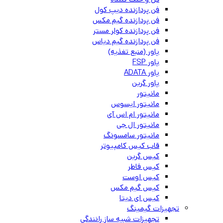
فن پردازنده دیپ کول
فن پردازنده گیم مکس
فن پردازنده کولر مستر
فن پردازنده گیم دیاس
پاور (منبع تغذیه)
پاور FSP
پاور ADATA
پاور گرین
مانیتور
مانیتور ایسوس
مانیتور ام اس آی
مانیتور ال جی
مانیتور سامسونگ
قاب کیس کامپیوتر
کیس گرین
کیس فاطر
کیس اوست
کیس گیم مکس
کیس ای دیتا
تجهیزات گیمینگ
تجهیزات شبیه ساز رانندگی