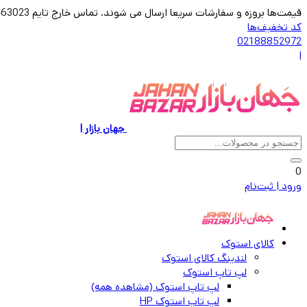
قیمت‌ها بروزه و سفارشات سریعا ارسال می شوند. تماس خارج تایم 09123463023
کد تخفیف‌ها
02188852972
|
جهان بازار |
0
ورود | ثبت‌نام
کالای استوک
لندینگ کالای استوک
لپ تاپ استوک
لپ تاپ استوک (مشاهده همه)
لپ تاپ استوک HP