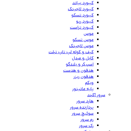
کیبورد بیاند
کیبورد لاجیتک
کیبورد تسکو
کیبورد رپو
کیبورد تراست
موس
موس تسکو
موس لاجیتک
کیف و کوله لپ تاپ تبلت
کابل و مبدل
اسپیکر و بلندگو
هدفون و هدست
هدفون ریزر
وبکم
پایه مانیتور
سرور آکبند
هارد سرور
پردازنده سرور
سوئیچ سرور
رم سرور
رک سرور