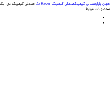
جهان بازار
صندلی گیمینگ
صندلی گیمینگ Dx Racer
صندلی گیمینگ دی ایکس ریسر es 2025 L Red
محصولات مرتبط