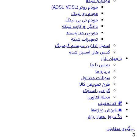
مودم و شبکه
مودم روتر (ADSL-VDSL)
مودم دی لینک
مودم تی پی لینک
دانگل و کارت شبکه
دوربین مداربسته
تجهیزات شبکه
اسمبل آنلاین سیستم گیمینگ
کیس های اسمبل شده
با جهان بازار
تماس با ما
درباره ما
سوالات متداول
طرح تعویض کالا
گارانتی استوک
مجله فناوری
🎁 کدتخفیف
🔥 فروش ویژه‌ها
🏷️ دیوار جهان بازار
پیگیری سفارش
0