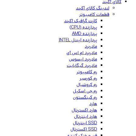
کالای آکبند
لندینگ کالای آکبند
قطعات کامپیوتر
کارت گرافیک آکبند
پردازنده (CPU)
پردازنده AMD
پردازنده اینتل INTEL
مادربرد
مادربرد ام اس آی
مادربرد ایسوس
مادربرد گیگابایت
رم کامپیوتر
رم کورسیر
رم کروشیال
رم جی اسکیل
رم کینگستون
هارد
هارد اکسترنال
هارد اینترنال
SSD اینترنال
SSD اکسترنال
فن و خنک کننده