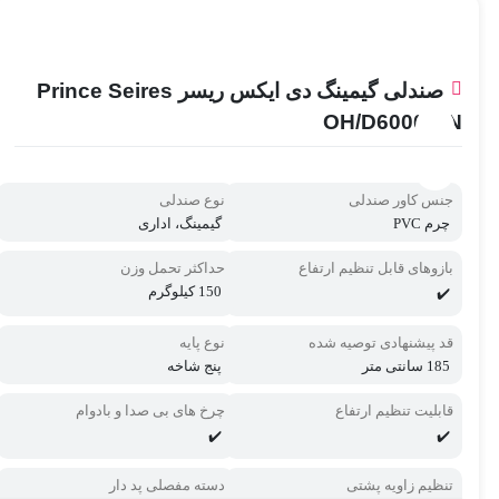
صندلی گیمینگ دی ایکس ریسر Prince Seires
OH/D6000/RN
جنس کاور صندلی
نوع صندلی
چرم PVC
گیمینگ، اداری
بازوهای قابل تنظیم ارتفاع
حداکثر تحمل وزن
150 کیلوگرم
✔️
قد پیشنهادی توصیه شده
نوع پایه
185 سانتی متر
پنج شاخه
قابلیت تنظیم ارتفاع
چرخ های بی صدا و بادوام
✔️
✔️
تنظیم زاویه پشتی
دسته مفصلی پد دار