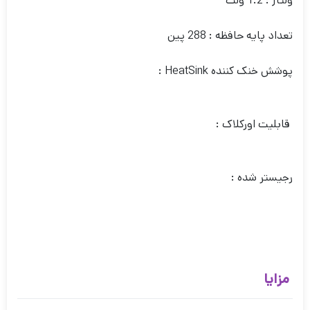
ولتاژ : 1.2 ولت
تعداد پایه حافظه : 288 پین
پوشش خنک کننده HeatSink :
قابلیت اورکلاک :
رجیستر شده :
مزایا