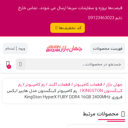
قیمت‌ها بروزه و سفارشات سریعا ارسال می شوند. تماس خارج
تایم 09123463023
کد تخفیف‌ها
|
0
جهان بازار
قطعات کامپیوتر
قطعات آکبند
رم کامپیوتر
رم
کینگستون KINGSTON
رم کامپیوتر کینگستون مدل هایپر ایکس
فیوری KingSton HyperX FURY DDR4 16GB 2400MHz
محصولات مرتبط