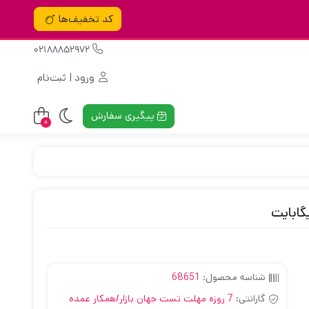
کد تخفیف‌ها
02188852972
ورود | ثبت‌نام
پیگیری سفارش
0
شناسه محصول:
68651
گارانتی:
7 روزه مهلت تست جهان بازار/همکار عمده