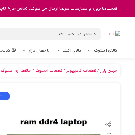
قیمت‌ها بروزه و سفارشات سریعا ارسال می شوند. تماس خارج تایم 9123463023
کالای استوک
کالای آکبند
با جهان بازار
🎁 کدتخ
جهان بازار
قطعات کامپیوتر
قطعات استوک
حافظه رم استوک RAM
است