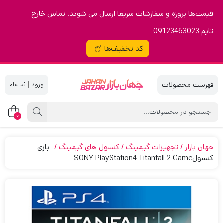
قیمت‌ها بروزه و سفارشات سریعا ارسال می شوند. تماس خارج
تایم 09123463023
کد تخفیف‌ها
|
0
جهان بازار
تجهیزات گیمینگ
کنسول های گیمینگ
بازی
کنسولSONY PlayStation4 Titanfall 2 Game